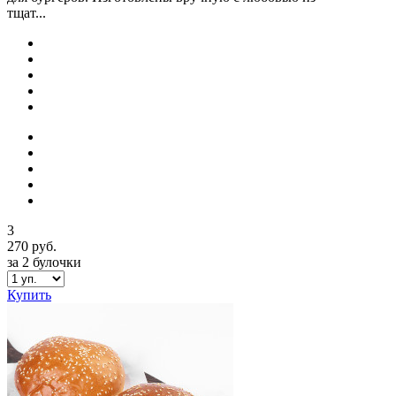
тщат...
3
270 руб.
за 2 булочки
Купить