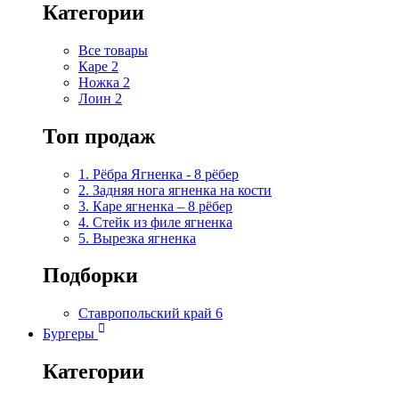
Категории
Все товары
Каре
2
Ножка
2
Лоин
2
Топ продаж
1. Рёбра Ягненка - 8 рёбер
2. Задняя нога ягненка на кости
3. Каре ягненка – 8 рёбер
4. Стейк из филе ягненка
5. Вырезка ягненка
Подборки
Ставропольский край
6
Бургеры
Категории