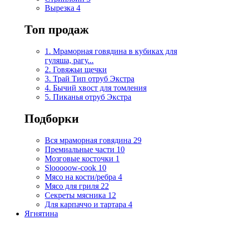
Вырезка
4
Топ продаж
1. Мраморная говядина в кубиках для
гуляша, рагу...
2. Говяжьи щечки
3. Трай Тип отруб Экстра
4. Бычий хвост для томления
5. Пиканья отруб Экстра
Подборки
Вся мраморная говядина
29
Премиальные части
10
Мозговые косточки
1
Slooooow-cook
10
Мясо на кости/ребра
4
Мясо для гриля
22
Секреты мясника
12
Для карпаччо и тартара
4
Ягнятина