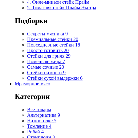
4. Филе-миньон стейк Прайм
5. Томагавк стейк Прайм Экстра
Подборки
Секреты мясника
9
Премиальные стейки
20
Повседневные стейки
18
Просто готовить
20
Стейки для гриля
29
Поменьше жира
7
Самые сочные
20
Стейки на кости
9
Стейки сухой выдержки
6
Мраморное мясо
Категории
Все товары
Альтернатива
9
На косточке
5
Томление
4
Рибай
4
Стриплоин
3