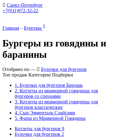
Санкт-Петербург
+7(931)972-32-22
Главная
–
Бургеры
Бургеры из говядины и
баранины
Отобрано по —
Булочки для бургеров
Топ продаж
Категории
Подборки
1. Булочки для бургеров Бриошь
2. Котлеты из мраморной говядины для
бургеров со специями
3. Котлеты из мраморной говядины для
бургеров классические
4. Сыр Эмменталь Слайсами
5. Фарш из Мраморной Говядины
Котлеты для бургеров
9
Булочки для бургеров
2