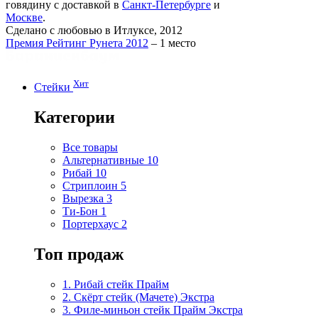
говядину с доставкой в
Санкт-Петербурге
и
Москве
.
Сделано с любовью в Итлуксе, 2012
Премия Рейтинг Рунета 2012
– 1 место
Хит
Стейки
Категории
Все товары
Альтернативные
10
Рибай
10
Стриплоин
5
Вырезка
3
Ти-Бон
1
Портерхаус
2
Топ продаж
1. Рибай cтейк Прайм
2. Скёрт стейк (Мачете) Экстра
3. Филе-миньон стейк Прайм Экстра