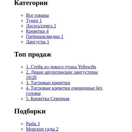
Категории
Все товары
Тунец
1
Лосось/семга
2
Креветки
4
Гребешок/мидии
1
Лангусты
1
Топ продаж
1. Стейк из дикого тунца Yellowfin
2. Дикие аргентинские лангустины
10/20
3. Тигровые креветки
4. Тигровые креветки очищенные без
головы
5. Креветка Cеверная
Подборки
Рыба
3
Морские гады
2