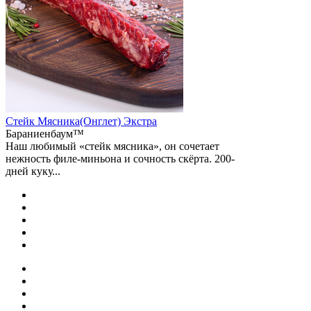
Стейк Мясника(Онглет) Экстра
Бараниенбаум™
Наш любимый «стейк мясника», он сочетает
нежность филе-миньона и сочность скёрта. 200-
дней куку...