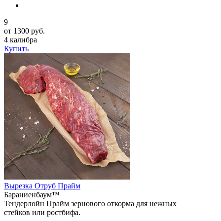
9
от 1300 руб.
4 калибра
Купить
Вырезка Отруб Прайм
Бараниенбаум™
Тендерлойн Прайм зернового откорма для нежных
стейков или ростбифа.