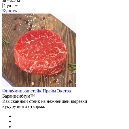
за ~0,5 кг
Купить
Филе-миньон стейк Прайм Экстра
Бараниенбаум™
Изысканный стейк из нежнейшей вырезки
кукурузного откорма.