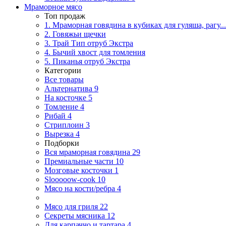
Мраморное мясо
Топ продаж
1. Мраморная говядина в кубиках для гуляша, рагу...
2. Говяжьи щечки
3. Трай Тип отруб Экстра
4. Бычий хвост для томления
5. Пиканья отруб Экстра
Категории
Все товары
Альтернатива
9
На косточке
5
Томление
4
Рибай
4
Стриплоин
3
Вырезка
4
Подборки
Вся мраморная говядина
29
Премиальные части
10
Мозговые косточки
1
Slooooow-cook
10
Мясо на кости/ребра
4
Мясо для гриля
22
Секреты мясника
12
Для карпаччо и тартара
4