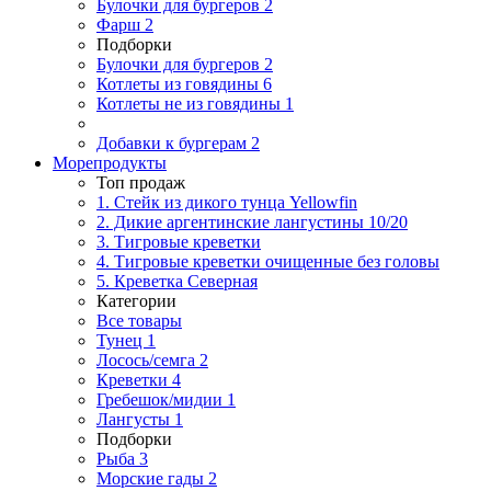
Булочки для бургеров
2
Фарш
2
Подборки
Булочки для бургеров
2
Котлеты из говядины
6
Котлеты не из говядины
1
Добавки к бургерам
2
Морепродукты
Топ продаж
1. Стейк из дикого тунца Yellowfin
2. Дикие аргентинские лангустины 10/20
3. Тигровые креветки
4. Тигровые креветки очищенные без головы
5. Креветка Cеверная
Категории
Все товары
Тунец
1
Лосось/семга
2
Креветки
4
Гребешок/мидии
1
Лангусты
1
Подборки
Рыба
3
Морские гады
2