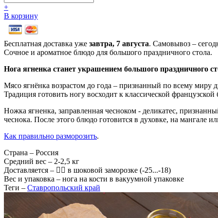
+
В корзину
Бесплатная доставка уже
завтра,
7 августа
. Самовывоз – сегод
Сочное и ароматное блюдо для большого праздничного стола.
Нога ягненка станет украшением большого праздничного ст
Мясо ягнёнка возрастом до года – признанный по всему миру 
Традиция готовить ногу восходит к классической французской б
Ножка ягненка, заправленная чесноком - деликатес, признанный
чеснока. После этого блюдо готовится в духовке, на мангале 
Как правильно разморозить
.
Страна
– Россия
Средний вес
– 2-2,5 кг
Доставляется
–
в шоковой заморозке (-25...-18)
Вес и упаковка
– нога на кости в вакуумной упаковке
Теги
–
Ставропольский край