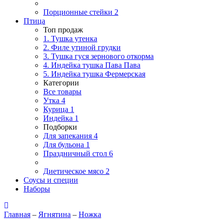
Порционные стейки
2
Птица
Топ продаж
1. Тушка утенка
2. Филе утиной грудки
3. Тушка гуся зернового откорма
4. Индейка тушка Пава Пава
5. Индейка тушка Фермерская
Категории
Все товары
Утка
4
Курица
1
Индейка
1
Подборки
Для запекания
4
Для бульона
1
Праздничный стол
6
Диетическое мясо
2
Соусы и специи
Наборы
Главная
–
Ягнятина
–
Ножка