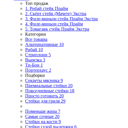
Топ продаж
1. Рибай cтейк Прайм
2. Скёрт стейк (Мачете) Экстра
3. Филе-миньон стейк Прайм Экстра
4. Филе-миньон стейк Прайм
5. Томагавк стейк Прайм Экстра
Категории
Все товары
Альтернативные
10
Рибай
10
Стриплоин
5
Вырезка
3
Ти-Бон
1
Портерхаус
2
Подборки
Секреты мясника
9
Премиальные стейки
20
Повседневные стейки
18
Просто готовить
20
Стейки для гриля
29
Поменьше жира
7
Самые сочные
20
Стейки на кости
9
Стейки сухой выдержки
6