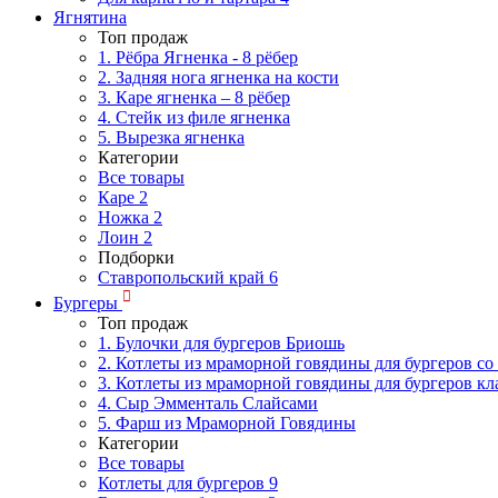
Ягнятина
Топ продаж
1. Рёбра Ягненка - 8 рёбер
2. Задняя нога ягненка на кости
3. Каре ягненка – 8 рёбер
4. Стейк из филе ягненка
5. Вырезка ягненка
Категории
Все товары
Каре
2
Ножка
2
Лоин
2
Подборки
Ставропольский край
6
Бургеры
Топ продаж
1. Булочки для бургеров Бриошь
2. Котлеты из мраморной говядины для бургеров со
3. Котлеты из мраморной говядины для бургеров кл
4. Сыр Эмменталь Слайсами
5. Фарш из Мраморной Говядины
Категории
Все товары
Котлеты для бургеров
9