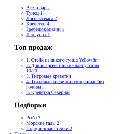
Все товары
Тунец
1
Лосось/семга
2
Креветки
4
Гребешок/мидии
1
Лангусты
1
Топ продаж
1. Стейк из дикого тунца Yellowfin
2. Дикие аргентинские лангустины
10/20
3. Тигровые креветки
4. Тигровые креветки очищенные без
головы
5. Креветка Cеверная
Подборки
Рыба
3
Морские гады
2
Порционные стейки
2
Птица