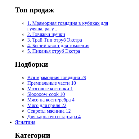
Топ продаж
1. Мраморная говядина в кубиках для
гуляша, рагу...
2. Говяжьи щечки
3. Трай Тип отруб Экстра
4. Бычий хвост для томления
5. Пиканья отруб Экстра
Подборки
Вся мраморная говядина
29
Премиальные части
10
Мозговые косточки
1
Slooooow-cook
10
Мясо на кости/ребра
4
Мясо для гриля
22
Секреты мясника
12
Для карпаччо и тартара
4
Ягнятина
Категории