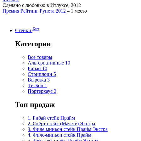
Сделано с любовью в Итлуксе, 2012
Премия Рейтинг Рунета 2012
– 1 место
Хит
Стейки
Категории
Все товары
Альтернативные
10
Рибай
10
Стриплоин
5
Вырезка
3
Ти-Бон
1
Портерхаус
2
Топ продаж
1. Рибай cтейк Прайм
2. Скёрт стейк (Мачете) Экстра
3. Филе-миньон стейк Прайм Экстра
4. Филе-миньон стейк Прайм
5. Томагавк стейк Прайм Экстра