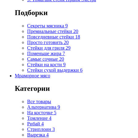
Подборки
Секреты мясника
9
Премиальные стейки
20
Повседневные стейки
18
Просто готовить
20
Стейки для гриля
29
Поменьше жира
7
Самые сочные
20
Стейки на кости
9
Стейки сухой выдержки
6
Мраморное мясо
Категории
Все товары
Альтернатива
9
На косточке
5
Томление
4
Рибай
4
Стриплоин
3
Вырезка
4