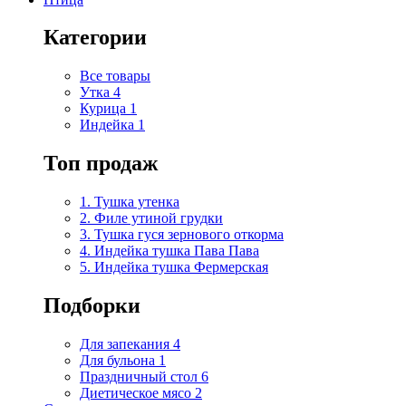
Категории
Все товары
Утка
4
Курица
1
Индейка
1
Топ продаж
1. Тушка утенка
2. Филе утиной грудки
3. Тушка гуся зернового откорма
4. Индейка тушка Пава Пава
5. Индейка тушка Фермерская
Подборки
Для запекания
4
Для бульона
1
Праздничный стол
6
Диетическое мясо
2