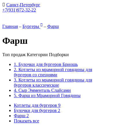
Санкт-Петербург
+7(931)972-32-22
Главная
–
Бургеры
–
Фарш
Фарш
Топ продаж
Категории
Подборки
1. Булочки для бургеров Бриошь
2. Котлеты из мраморной говядины для
бургеров со специями
3. Котлеты из мраморной говядины для
бургеров классические
4. Сыр Эмменталь Слайсами
5. Фарш из Мраморной Говядины
Котлеты для бургеров
9
Булочки для бургеров
2
Фарш
2
Показать все