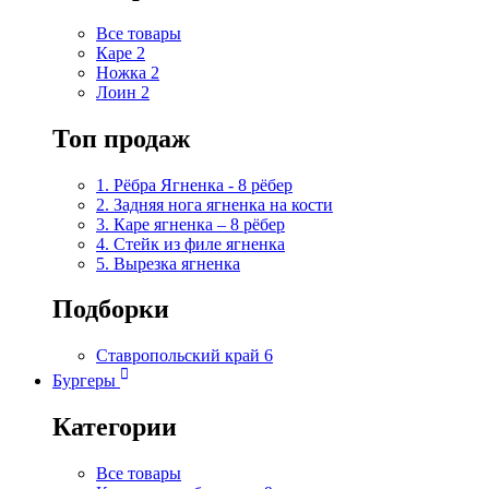
Все товары
Каре
2
Ножка
2
Лоин
2
Топ продаж
1. Рёбра Ягненка - 8 рёбер
2. Задняя нога ягненка на кости
3. Каре ягненка – 8 рёбер
4. Стейк из филе ягненка
5. Вырезка ягненка
Подборки
Ставропольский край
6
Бургеры
Категории
Все товары