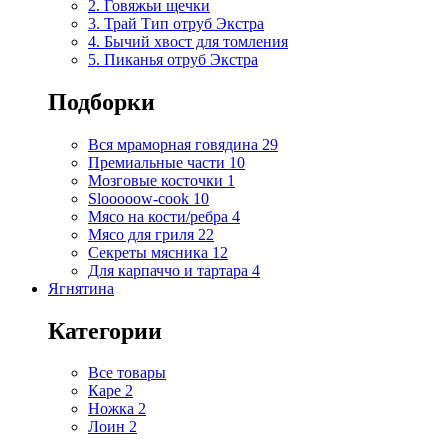
2. Говяжьи щечки
3. Трай Тип отруб Экстра
4. Бычий хвост для томления
5. Пиканья отруб Экстра
Подборки
Вся мраморная говядина
29
Премиальные части
10
Мозговые косточки
1
Slooooow-cook
10
Мясо на кости/ребра
4
Мясо для гриля
22
Секреты мясника
12
Для карпаччо и тартара
4
Ягнятина
Категории
Все товары
Каре
2
Ножка
2
Лоин
2