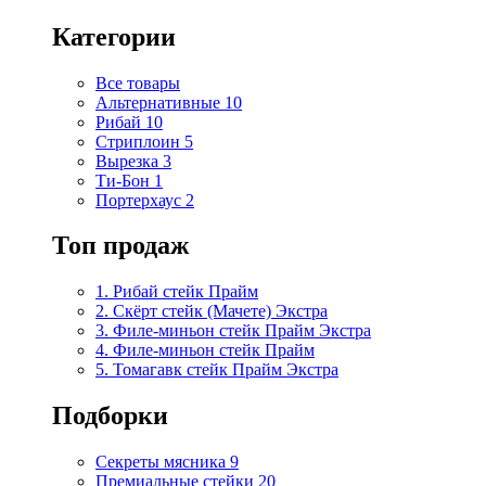
Категории
Все товары
Альтернативные
10
Рибай
10
Стриплоин
5
Вырезка
3
Ти-Бон
1
Портерхаус
2
Топ продаж
1. Рибай cтейк Прайм
2. Скёрт стейк (Мачете) Экстра
3. Филе-миньон стейк Прайм Экстра
4. Филе-миньон стейк Прайм
5. Томагавк стейк Прайм Экстра
Подборки
Секреты мясника
9
Премиальные стейки
20