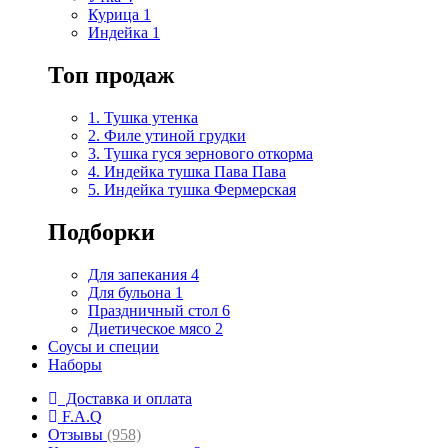
Курица
1
Индейка
1
Топ продаж
1. Тушка утенка
2. Филе утиной грудки
3. Тушка гуся зернового откорма
4. Индейка тушка Пава Пава
5. Индейка тушка Фермерская
Подборки
Для запекания
4
Для бульона
1
Праздничный стол
6
Диетическое мясо
2
Соусы и специи
Наборы
Доставка и оплата
F.A.Q
Отзывы
(958)