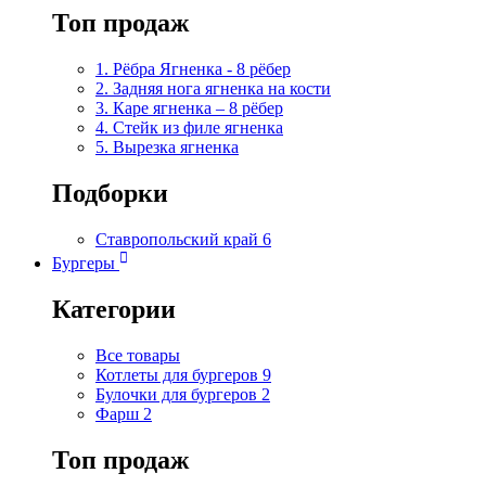
Топ продаж
1. Рёбра Ягненка - 8 рёбер
2. Задняя нога ягненка на кости
3. Каре ягненка – 8 рёбер
4. Стейк из филе ягненка
5. Вырезка ягненка
Подборки
Ставропольский край
6
Бургеры
Категории
Все товары
Котлеты для бургеров
9
Булочки для бургеров
2
Фарш
2
Топ продаж