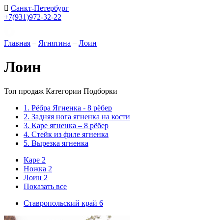
Санкт-Петербург
+7(931)972-32-22
Главная
–
Ягнятина
–
Лоин
Лоин
Топ продаж
Категории
Подборки
1. Рёбра Ягненка - 8 рёбер
2. Задняя нога ягненка на кости
3. Каре ягненка – 8 рёбер
4. Стейк из филе ягненка
5. Вырезка ягненка
Каре
2
Ножка
2
Лоин
2
Показать все
Ставропольский край
6