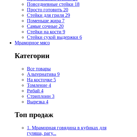
Повседневные стейки
18
Просто готовить
20
Стейки для гриля
29
Поменьше жира
7
Самые сочные
20
Стейки на кости
9
Стейки сухой выдержки
6
Мраморное мясо
Категории
Все товары
Альтернатива
9
На косточке
5
Томление
4
Рибай
4
Стриплоин
3
Вырезка
4
Топ продаж
1. Мраморная говядина в кубиках для
гуляша, рагу...