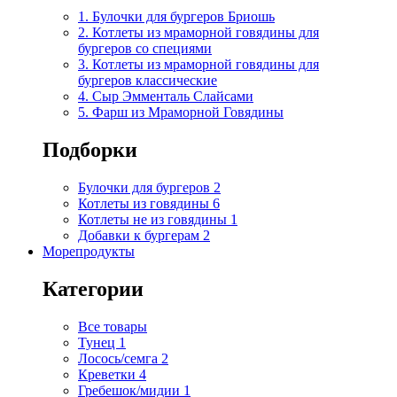
1. Булочки для бургеров Бриошь
2. Котлеты из мраморной говядины для
бургеров со специями
3. Котлеты из мраморной говядины для
бургеров классические
4. Сыр Эмменталь Слайсами
5. Фарш из Мраморной Говядины
Подборки
Булочки для бургеров
2
Котлеты из говядины
6
Котлеты не из говядины
1
Добавки к бургерам
2
Морепродукты
Категории
Все товары
Тунец
1
Лосось/семга
2
Креветки
4
Гребешок/мидии
1