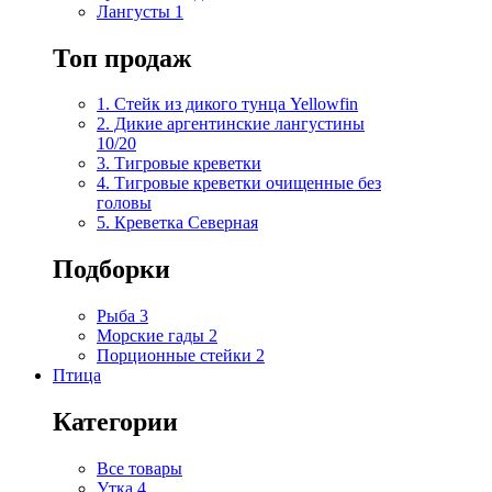
Лангусты
1
Топ продаж
1. Стейк из дикого тунца Yellowfin
2. Дикие аргентинские лангустины
10/20
3. Тигровые креветки
4. Тигровые креветки очищенные без
головы
5. Креветка Cеверная
Подборки
Рыба
3
Морские гады
2
Порционные стейки
2
Птица
Категории
Все товары
Утка
4