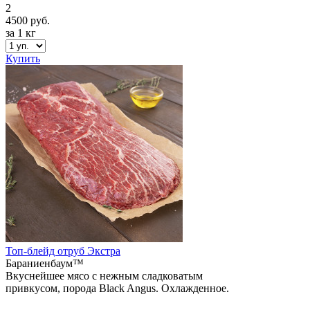
2
4500 руб.
за 1 кг
Купить
Топ-блейд отруб Экстра
Бараниенбаум™
Вкуснейшее мясо с нежным сладковатым
привкусом, порода Black Angus. Охлажденное.