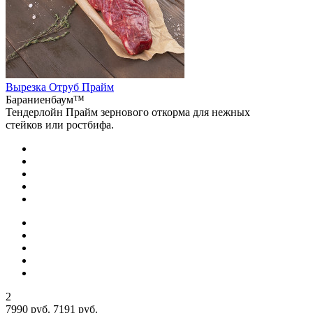
Вырезка Отруб Прайм
Бараниенбаум™
Тендерлойн Прайм зернового откорма для нежных
стейков или ростбифа.
2
7990 руб.
7191 руб.