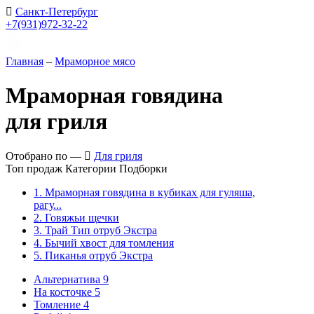
Санкт-Петербург
+7(931)972-32-22
Главная
–
Мраморное мясо
Мраморная говядина
для гриля
Отобрано по —
Для гриля
Топ продаж
Категории
Подборки
1. Мраморная говядина в кубиках для гуляша,
рагу...
2. Говяжьи щечки
3. Трай Тип отруб Экстра
4. Бычий хвост для томления
5. Пиканья отруб Экстра
Альтернатива
9
На косточке
5
Томление
4