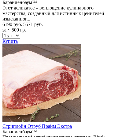
Бараниенбаум™
Этот деликатес – воплощение кулинарного
мастерства, созданный для истинных ценителей
изысканног...
6190 руб.
5571 руб.
за ~ 500 гр.
Купить
Стриплойн Отруб Прайм Экстра
Бараниенбаум™