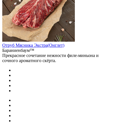
Отруб Мясника Экстра(Онглет)
Бараниенбаум™
Прекрасное сочетание нежности филе-миньона и
сочного ароматного скёрта.