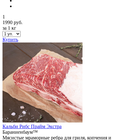
1
1990 руб.
за 1 кг
Купить
Кальби Рибс Прайм Экстра
Бараниенбаум™
Мясистые мраморные ребра для гриля, копчения и