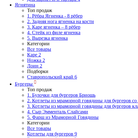
Ягнятина
Топ продаж
1. Рёбра Ягненка - 8 рёбер
2. Задняя нога ягненка на кости
3. Каре ягненка – 8 рёбер
4. Стейк из филе ягненка
5. Вырезка ягненка
Категории
Все товары
Каре
2
Ножка
2
Лоин
2
Подборки
Ставропольский край
6
Бургеры
Топ продаж
1. Булочки для бургеров Бриошь
2. Котлеты из мраморной говядины для бургеров со
3. Котлеты из мраморной говядины для бургеров кл
4. Сыр Эмменталь Слайсами
5. Фарш из Мраморной Говядины
Категории
Все товары
Котлеты для бургеров
9