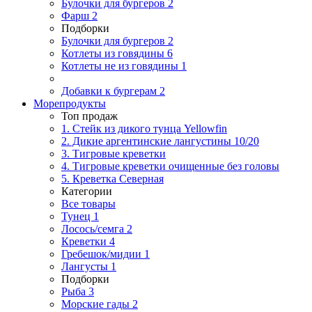
Булочки для бургеров
2
Фарш
2
Подборки
Булочки для бургеров
2
Котлеты из говядины
6
Котлеты не из говядины
1
Добавки к бургерам
2
Морепродукты
Топ продаж
1. Стейк из дикого тунца Yellowfin
2. Дикие аргентинские лангустины 10/20
3. Тигровые креветки
4. Тигровые креветки очищенные без головы
5. Креветка Cеверная
Категории
Все товары
Тунец
1
Лосось/семга
2
Креветки
4
Гребешок/мидии
1
Лангусты
1
Подборки
Рыба
3
Морские гады
2