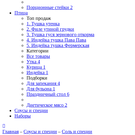
Порционные стейки
2
Птица
Топ продаж
1. Тушка утенка
2. Филе утиной грудки
3. Тушка гуся зернового откорма
4. Индейка тушка Пава Пава
5. Индейка тушка Фермерская
Категории
Все товары
Утка
4
Курица
1
Индейка
1
Подборки
Для запекания
4
Для бульона
1
Праздничный стол
6
Диетическое мясо
2
Соусы и специи
Наборы
Главная
–
Соусы и специи
–
Соль и специи