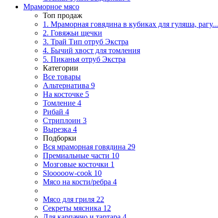
Мраморное мясо
Топ продаж
1. Мраморная говядина в кубиках для гуляша, рагу...
2. Говяжьи щечки
3. Трай Тип отруб Экстра
4. Бычий хвост для томления
5. Пиканья отруб Экстра
Категории
Все товары
Альтернатива
9
На косточке
5
Томление
4
Рибай
4
Стриплоин
3
Вырезка
4
Подборки
Вся мраморная говядина
29
Премиальные части
10
Мозговые косточки
1
Slooooow-cook
10
Мясо на кости/ребра
4
Мясо для гриля
22
Секреты мясника
12
Для карпаччо и тартара
4