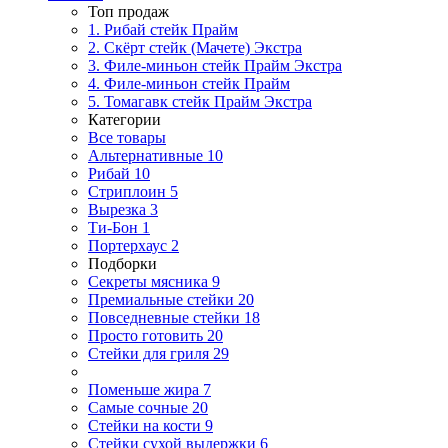
Топ продаж
1. Рибай cтейк Прайм
2. Скёрт стейк (Мачете) Экстра
3. Филе-миньон стейк Прайм Экстра
4. Филе-миньон стейк Прайм
5. Томагавк стейк Прайм Экстра
Категории
Все товары
Альтернативные
10
Рибай
10
Стриплоин
5
Вырезка
3
Ти-Бон
1
Портерхаус
2
Подборки
Секреты мясника
9
Премиальные стейки
20
Повседневные стейки
18
Просто готовить
20
Стейки для гриля
29
Поменьше жира
7
Самые сочные
20
Стейки на кости
9
Стейки сухой выдержки
6