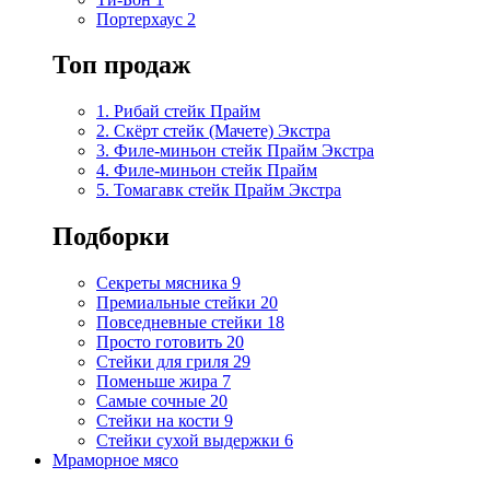
Портерхаус
2
Топ продаж
1. Рибай cтейк Прайм
2. Скёрт стейк (Мачете) Экстра
3. Филе-миньон стейк Прайм Экстра
4. Филе-миньон стейк Прайм
5. Томагавк стейк Прайм Экстра
Подборки
Секреты мясника
9
Премиальные стейки
20
Повседневные стейки
18
Просто готовить
20
Стейки для гриля
29
Поменьше жира
7
Самые сочные
20
Стейки на кости
9
Стейки сухой выдержки
6
Мраморное мясо