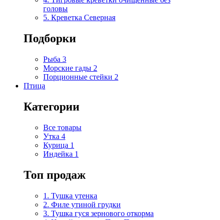
головы
5. Креветка Cеверная
Подборки
Рыба
3
Морские гады
2
Порционные стейки
2
Птица
Категории
Все товары
Утка
4
Курица
1
Индейка
1
Топ продаж
1. Тушка утенка
2. Филе утиной грудки
3. Тушка гуся зернового откорма