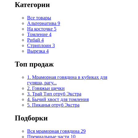
Категории
Все товары
Альтернатива
9
На косточке
5
Томление
4
Рибай
4
Стриплоин
3
Вырезка
4
Топ продаж
1. Мраморная говядина в кубиках для
гуляша, рагу...
2. Говяжьи щечки
3. Трай Тип отруб Экстра
4. Бычий хвост для томления
5. Пиканья отруб Экстра
Подборки
Вся мраморная говядина
29
Премиальные части
10