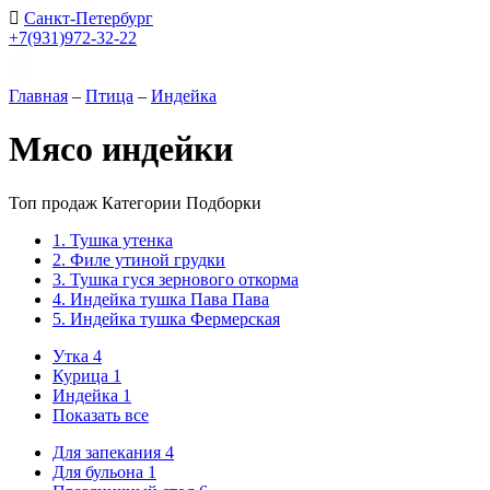
Санкт-Петербург
+7(931)972-32-22
Главная
–
Птица
–
Индейка
Мясо индейки
Топ продаж
Категории
Подборки
1. Тушка утенка
2. Филе утиной грудки
3. Тушка гуся зернового откорма
4. Индейка тушка Пава Пава
5. Индейка тушка Фермерская
Утка
4
Курица
1
Индейка
1
Показать все
Для запекания
4
Для бульона
1