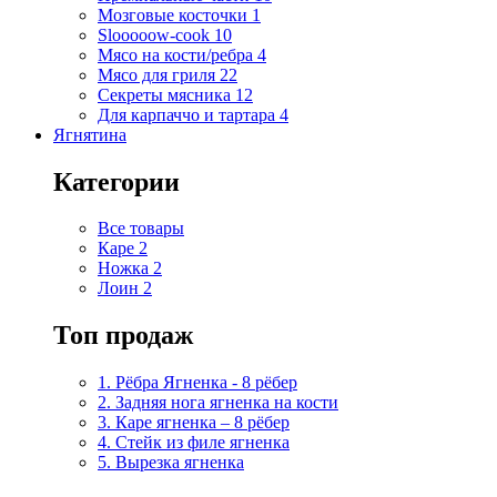
Мозговые косточки
1
Slooooow-cook
10
Мясо на кости/ребра
4
Мясо для гриля
22
Секреты мясника
12
Для карпаччо и тартара
4
Ягнятина
Категории
Все товары
Каре
2
Ножка
2
Лоин
2
Топ продаж
1. Рёбра Ягненка - 8 рёбер
2. Задняя нога ягненка на кости
3. Каре ягненка – 8 рёбер
4. Стейк из филе ягненка
5. Вырезка ягненка