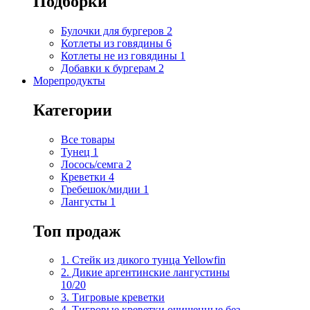
Подборки
Булочки для бургеров
2
Котлеты из говядины
6
Котлеты не из говядины
1
Добавки к бургерам
2
Морепродукты
Категории
Все товары
Тунец
1
Лосось/семга
2
Креветки
4
Гребешок/мидии
1
Лангусты
1
Топ продаж
1. Стейк из дикого тунца Yellowfin
2. Дикие аргентинские лангустины
10/20
3. Тигровые креветки
4. Тигровые креветки очищенные без