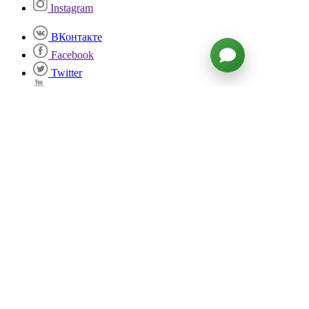
Instagram
ВКонтакте
Facebook
Twitter
YouTube
Войти
NICE TO MEAT YOU!
Мясная лавка со вкусом
С Бараниенбаумом готовить вкусные стейки дома и
угощать ими близких стало просто и удобно. Ведь