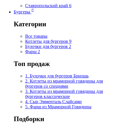
Ставропольский край
6
Бургеры
Категории
Все товары
Котлеты для бургеров
9
Булочки для бургеров
2
Фарш
2
Топ продаж
1. Булочки для бургеров Бриошь
2. Котлеты из мраморной говядины для
бургеров со специями
3. Котлеты из мраморной говядины для
бургеров классические
4. Сыр Эмменталь Слайсами
5. Фарш из Мраморной Говядины
Подборки