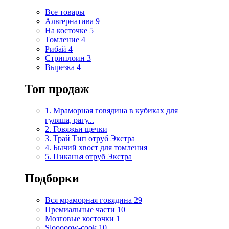
Все товары
Альтернатива
9
На косточке
5
Томление
4
Рибай
4
Стриплоин
3
Вырезка
4
Топ продаж
1. Мраморная говядина в кубиках для
гуляша, рагу...
2. Говяжьи щечки
3. Трай Тип отруб Экстра
4. Бычий хвост для томления
5. Пиканья отруб Экстра
Подборки
Вся мраморная говядина
29
Премиальные части
10
Мозговые косточки
1
Slooooow-cook
10