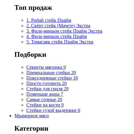
Топ продаж
1. Рибай cтейк Прайм
2. Скёрт стейк (Мачете) Экстра
3. Филе-миньон стейк Прайм Экстра
4. Филе-миньон стейк Прайм
5. Томагавк стейк Прайм Экстра
Подборки
Секреты мясника
9
Премиальные стейки
20
Повседневные стейки
18
Просто готовить
20
Стейки для гриля
29
Поменьше жира
7
Самые сочные
20
Стейки на кости
9
Стейки сухой выдержки
6
Мраморное мясо
Категории