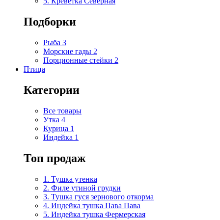
5. Креветка Cеверная
Подборки
Рыба
3
Морские гады
2
Порционные стейки
2
Птица
Категории
Все товары
Утка
4
Курица
1
Индейка
1
Топ продаж
1. Тушка утенка
2. Филе утиной грудки
3. Тушка гуся зернового откорма
4. Индейка тушка Пава Пава
5. Индейка тушка Фермерская