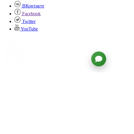
ВКонтакте
Facebook
Twitter
YouTube
Войти
NICE TO MEAT YOU!
Мясная лавка со вкусом
С Бараниенбаумом готовить вкусные стейки дома и
угощать ими близких стало просто и удобно. Ведь
мы всё пробуем сами и предлагаем только то, что
по-настоящему вкусно. Не удивительно, что 70%