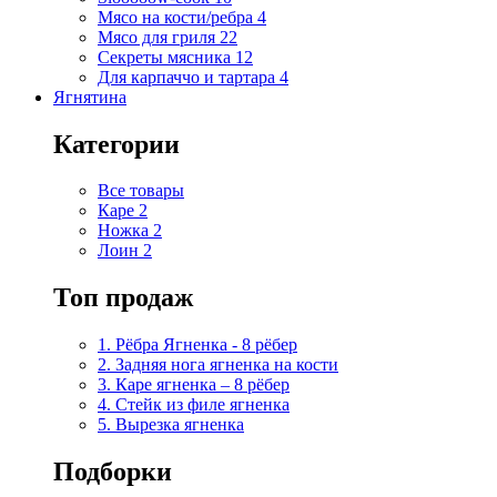
Мясо на кости/ребра
4
Мясо для гриля
22
Секреты мясника
12
Для карпаччо и тартара
4
Ягнятина
Категории
Все товары
Каре
2
Ножка
2
Лоин
2
Топ продаж
1. Рёбра Ягненка - 8 рёбер
2. Задняя нога ягненка на кости
3. Каре ягненка – 8 рёбер
4. Стейк из филе ягненка
5. Вырезка ягненка
Подборки