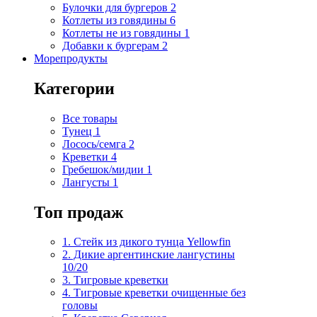
Булочки для бургеров
2
Котлеты из говядины
6
Котлеты не из говядины
1
Добавки к бургерам
2
Морепродукты
Категории
Все товары
Тунец
1
Лосось/семга
2
Креветки
4
Гребешок/мидии
1
Лангусты
1
Топ продаж
1. Стейк из дикого тунца Yellowfin
2. Дикие аргентинские лангустины
10/20
3. Тигровые креветки
4. Тигровые креветки очищенные без
головы