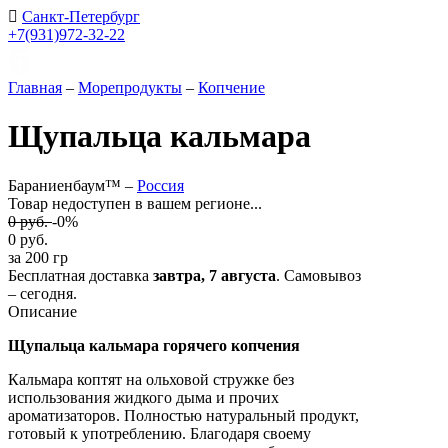
Санкт-Петербург
+7(931)972-32-22
Главная
–
Морепродукты
–
Копчение
Щупальца кальмара
Бараниенбаум™ –
Россия
Товар недоступен в вашем регионе...
0
руб.
-0%
0
руб.
за 200 гр
Бесплатная доставка
завтра,
7 августа
. Самовывоз
– сегодня.
Описание
Щупальца кальмара горячего копчения
Кальмара
коптят на ольховой стружке без
использования жидкого дыма и прочих
ароматизаторов. Полностью натуральный продукт,
готовый к употреблению. Благодаря своему