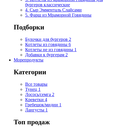
бургеров классические
4. Сыр Эмменталь Слайсами
5. Фарш из Мраморной Говядины
Подборки
Булочки для бургеров
2
Котлеты из говядины
6
Котлеты не из говядины
1
Добавки к бургерам
2
Морепродукты
Категории
Все товары
Тунец
1
Лосось/семга
2
Креветки
4
Гребешок/мидии
1
Лангусты
1
Топ продаж