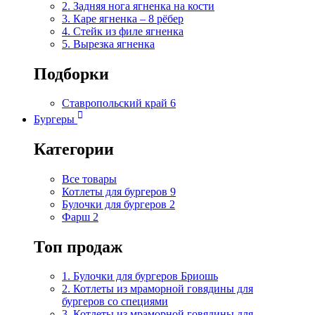
2. Задняя нога ягненка на кости
3. Каре ягненка – 8 рёбер
4. Стейк из филе ягненка
5. Вырезка ягненка
Подборки
Ставропольский край
6
Бургеры
Категории
Все товары
Котлеты для бургеров
9
Булочки для бургеров
2
Фарш
2
Топ продаж
1. Булочки для бургеров Бриошь
2. Котлеты из мраморной говядины для
бургеров со специями
3. Котлеты из мраморной говядины для