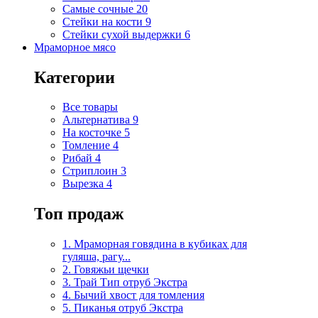
Самые сочные
20
Стейки на кости
9
Стейки сухой выдержки
6
Мраморное мясо
Категории
Все товары
Альтернатива
9
На косточке
5
Томление
4
Рибай
4
Стриплоин
3
Вырезка
4
Топ продаж
1. Мраморная говядина в кубиках для
гуляша, рагу...
2. Говяжьи щечки
3. Трай Тип отруб Экстра
4. Бычий хвост для томления
5. Пиканья отруб Экстра