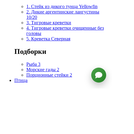
1. Стейк из дикого тунца Yellowfin
2. Дикие аргентинские лангустины
10/20
3. Тигровые креветки
4. Тигровые креветки очищенные без
головы
5. Креветка Cеверная
Подборки
Рыба
3
Морские гады
2
Порционные стейки
2
Птица
Категории
Все товары
Утка
4
Курица
1
Индейка
1