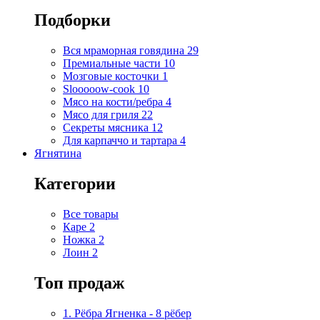
Подборки
Вся мраморная говядина
29
Премиальные части
10
Мозговые косточки
1
Slooooow-cook
10
Мясо на кости/ребра
4
Мясо для гриля
22
Секреты мясника
12
Для карпаччо и тартара
4
Ягнятина
Категории
Все товары
Каре
2
Ножка
2
Лоин
2
Топ продаж
1. Рёбра Ягненка - 8 рёбер