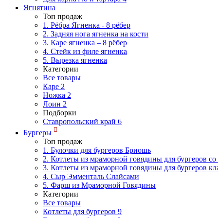
Ягнятина
Топ продаж
1. Рёбра Ягненка - 8 рёбер
2. Задняя нога ягненка на кости
3. Каре ягненка – 8 рёбер
4. Стейк из филе ягненка
5. Вырезка ягненка
Категории
Все товары
Каре
2
Ножка
2
Лоин
2
Подборки
Ставропольский край
6
Бургеры
Топ продаж
1. Булочки для бургеров Бриошь
2. Котлеты из мраморной говядины для бургеров со
3. Котлеты из мраморной говядины для бургеров кл
4. Сыр Эмменталь Слайсами
5. Фарш из Мраморной Говядины
Категории
Все товары
Котлеты для бургеров
9