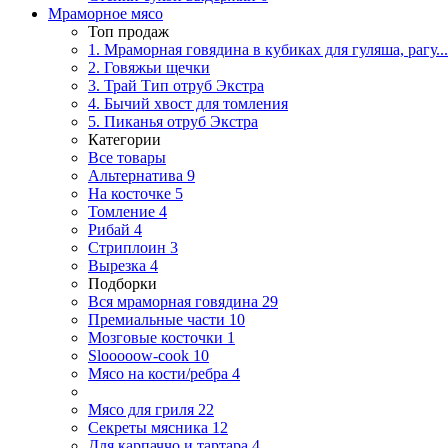
Мраморное мясо
Топ продаж
1. Мраморная говядина в кубиках для гуляша, рагу...
2. Говяжьи щечки
3. Трай Тип отруб Экстра
4. Бычий хвост для томления
5. Пиканья отруб Экстра
Категории
Все товары
Альтернатива
9
На косточке
5
Томление
4
Рибай
4
Стриплоин
3
Вырезка
4
Подборки
Вся мраморная говядина
29
Премиальные части
10
Мозговые косточки
1
Slooooow-cook
10
Мясо на кости/ребра
4
Мясо для гриля
22
Секреты мясника
12
Для карпаччо и тартара
4