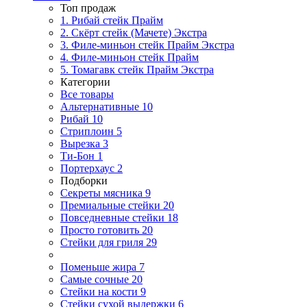
Топ продаж
1. Рибай cтейк Прайм
2. Скёрт стейк (Мачете) Экстра
3. Филе-миньон стейк Прайм Экстра
4. Филе-миньон стейк Прайм
5. Томагавк стейк Прайм Экстра
Категории
Все товары
Альтернативные
10
Рибай
10
Стриплоин
5
Вырезка
3
Ти-Бон
1
Портерхаус
2
Подборки
Секреты мясника
9
Премиальные стейки
20
Повседневные стейки
18
Просто готовить
20
Стейки для гриля
29
Поменьше жира
7
Самые сочные
20
Стейки на кости
9
Стейки сухой выдержки
6