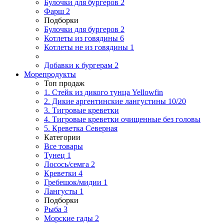
Булочки для бургеров
2
Фарш
2
Подборки
Булочки для бургеров
2
Котлеты из говядины
6
Котлеты не из говядины
1
Добавки к бургерам
2
Морепродукты
Топ продаж
1. Стейк из дикого тунца Yellowfin
2. Дикие аргентинские лангустины 10/20
3. Тигровые креветки
4. Тигровые креветки очищенные без головы
5. Креветка Cеверная
Категории
Все товары
Тунец
1
Лосось/семга
2
Креветки
4
Гребешок/мидии
1
Лангусты
1
Подборки
Рыба
3
Морские гады
2