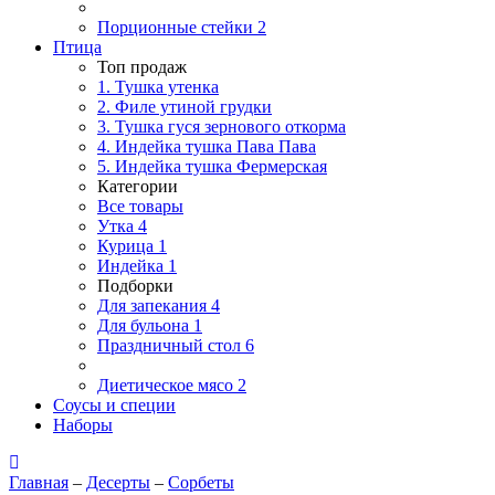
Порционные стейки
2
Птица
Топ продаж
1. Тушка утенка
2. Филе утиной грудки
3. Тушка гуся зернового откорма
4. Индейка тушка Пава Пава
5. Индейка тушка Фермерская
Категории
Все товары
Утка
4
Курица
1
Индейка
1
Подборки
Для запекания
4
Для бульона
1
Праздничный стол
6
Диетическое мясо
2
Соусы и специи
Наборы
Главная
–
Десерты
–
Сорбеты