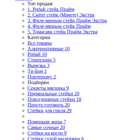
Топ продаж
1. Рибай cтейк Прайм
2. Скёрт стейк (Мачете) Экстра
3. Филе-миньон стейк Прайм Экстра
4. Филе-миньон стейк Прайм
5. Томагавк стейк Прайм Экстра
Категории
Все товары
Альтернативные
10
Рибай
10
Стриплоин
5
Вырезка
3
Ти-Бон
1
Портерхаус
2
Подборки
Секреты мясника
9
Премиальные стейки
20
Повседневные стейки
18
Просто готовить
20
Стейки для гриля
29
Поменьше жира
7
Самые сочные
20
Стейки на кости
9
Стейки сухой выдержки
6