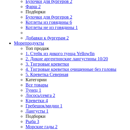
Булочки для бургеров
2
Фарш
2
Подборки
Булочки для бургеров
2
Котлеты из говядины
6
Котлеты не из говядины
1
Добавки к бургерам
2
Морепродукты
Топ продаж
1. Стейк из дикого тунца Yellowfin
2. Дикие аргентинские лангустины 10/20
3. Тигровые креветки
4. Тигровые креветки очищенные без головы
5. Креветка Cеверная
Категории
Все товары
Тунец
1
Лосось/семга
2
Креветки
4
Гребешок/мидии
1
Лангусты
1
Подборки
Рыба
3
Морские гады
2