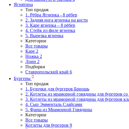
Ягнятина
Топ продаж
1. Рёбра Ягненка - 8 рёбер
2. Задняя нога ягненка на кости
3. Каре ягненка – 8 рёбер
4. Стейк из филе ягненка
5. Вырезка ягненка
Категории
Все товары
Каре
2
Ножка
2
Лоин
2
Подборки
Ставропольский край
6
Бургеры
Топ продаж
1. Булочки для бургеров Бриошь
2. Котлеты из мраморной говядины для бургеров со
3. Котлеты из мраморной говядины для бургеров кл
4. Сыр Эмменталь Слайсами
5. Фарш из Мраморной Говядины
Категории
Все товары
Котлеты для бургеров
9