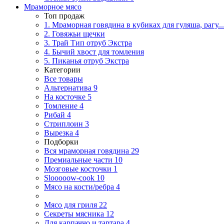
Мраморное мясо
Топ продаж
1. Мраморная говядина в кубиках для гуляша, рагу...
2. Говяжьи щечки
3. Трай Тип отруб Экстра
4. Бычий хвост для томления
5. Пиканья отруб Экстра
Категории
Все товары
Альтернатива
9
На косточке
5
Томление
4
Рибай
4
Стриплоин
3
Вырезка
4
Подборки
Вся мраморная говядина
29
Премиальные части
10
Мозговые косточки
1
Slooooow-cook
10
Мясо на кости/ребра
4
Мясо для гриля
22
Секреты мясника
12
Для карпаччо и тартара
4