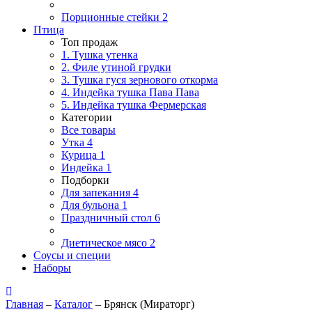
Порционные стейки
2
Птица
Топ продаж
1. Тушка утенка
2. Филе утиной грудки
3. Тушка гуся зернового откорма
4. Индейка тушка Пава Пава
5. Индейка тушка Фермерская
Категории
Все товары
Утка
4
Курица
1
Индейка
1
Подборки
Для запекания
4
Для бульона
1
Праздничный стол
6
Диетическое мясо
2
Соусы и специи
Наборы
Главная
–
Каталог
–
Брянск (Мираторг)