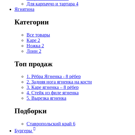
Для карпаччо и тартара
4
Ягнятина
Категории
Все товары
Каре
2
Ножка
2
Лоин
2
Топ продаж
1. Рёбра Ягненка - 8 рёбер
2. Задняя нога ягненка на кости
3. Каре ягненка – 8 рёбер
4. Стейк из филе ягненка
5. Вырезка ягненка
Подборки
Ставропольский край
6
Бургеры