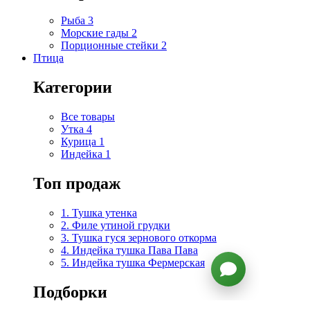
Рыба
3
Морские гады
2
Порционные стейки
2
Птица
Категории
Все товары
Утка
4
Курица
1
Индейка
1
Топ продаж
1. Тушка утенка
2. Филе утиной грудки
3. Тушка гуся зернового откорма
4. Индейка тушка Пава Пава
5. Индейка тушка Фермерская
Подборки