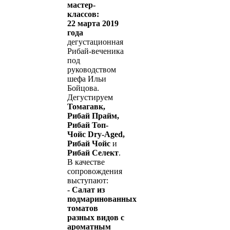
мастер-
классов:
22 марта 2019
года
дегустационная
Рибай-веченика
под
руководством
шефа Ильи
Бойцова.
Дегустируем
Томагавк,
Рибай Прайм,
Рибай Топ-
Чойс Dry-Aged,
Рибай Чойс
и
Рибай Селект
.
В качестве
сопровождения
выступают:
- Салат из
подмаринованных
томатов
разных видов с
ароматным