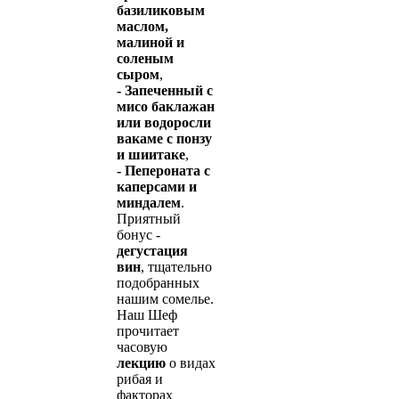
базиликовым
маслом,
малиной и
соленым
сыром
,
- Запеченный с
мисо баклажан
или водоросли
вакаме с понзу
и шиитаке
,
- Пепероната с
каперсами и
миндалем
.
Приятный
бонус -
дегустация
вин
, тщательно
подобранных
нашим сомелье.
Наш Шеф
прочитает
часовую
лекцию
о видах
рибая и
факторах