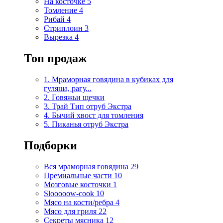
На косточке
5
Томление
4
Рибай
4
Стриплоин
3
Вырезка
4
Топ продаж
1. Мраморная говядина в кубиках для
гуляша, рагу...
2. Говяжьи щечки
3. Трай Тип отруб Экстра
4. Бычий хвост для томления
5. Пиканья отруб Экстра
Подборки
Вся мраморная говядина
29
Премиальные части
10
Мозговые косточки
1
Slooooow-cook
10
Мясо на кости/ребра
4
Мясо для гриля
22
Секреты мясника
12