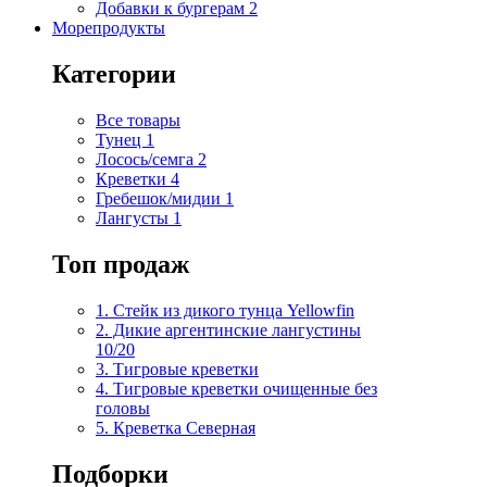
Добавки к бургерам
2
Морепродукты
Категории
Все товары
Тунец
1
Лосось/семга
2
Креветки
4
Гребешок/мидии
1
Лангусты
1
Топ продаж
1. Стейк из дикого тунца Yellowfin
2. Дикие аргентинские лангустины
10/20
3. Тигровые креветки
4. Тигровые креветки очищенные без
головы
5. Креветка Cеверная
Подборки