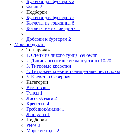
Булочки для бургеров
2
Фарш
2
Подборки
Булочки для бургеров
2
Котлеты из говядины
6
Котлеты не из говядины
1
Добавки к бургерам
2
Морепродукты
Топ продаж
1. Стейк из дикого тунца Yellowfin
2. Дикие аргентинские лангустины 10/20
3. Тигровые креветки
4. Тигровые креветки очищенные без головы
5. Креветка Cеверная
Категории
Все товары
Тунец
1
Лосось/семга
2
Креветки
4
Гребешок/мидии
1
Лангусты
1
Подборки
Рыба
3
Морские гады
2