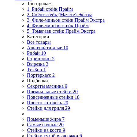
Топ продаж
1. Рибай cтейк Прайм
2. Скёрт стейк (Мачете) Экстра
3. Филе-миньон стейк Прайм Экстра
4. Филе-миньон стейк Прайм
5. Томагавк стейк Прайм Экстра
Категории
Все товары
Альтернативные
10
Рибай
10
Стриплоин
5
Вырезка
3
Ти-Бон
1
Портерхаус
2
Подборки
Секреты мясника
9
Премиальные стейки
20
Повседневные стейки
18
Просто готовить
20
Стейки для гриля
29
Поменьше жира
7
Самые сочные
20
Стейки на кости
9
Стейки сухой выдержки
6