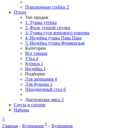
Порционные стейки
2
Птица
Топ продаж
1. Тушка утенка
2. Филе утиной грудки
3. Тушка гуся зернового откорма
4. Индейка тушка Пава Пава
5. Индейка тушка Фермерская
Категории
Все товары
Утка
4
Курица
1
Индейка
1
Подборки
Для запекания
4
Для бульона
1
Праздничный стол
6
Диетическое мясо
2
Соусы и специи
Наборы
Главная
–
Кулинария
–
Кулинария