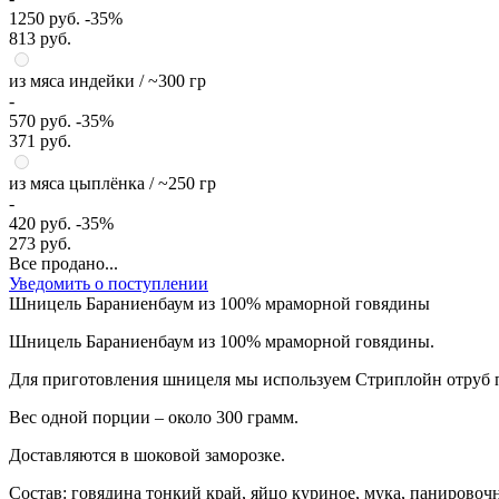
1250 руб.
-35%
813 руб.
из мяса индейки
/ ~300 гр
-
570 руб.
-35%
371 руб.
из мяса цыплёнка
/ ~250 гр
-
420 руб.
-35%
273 руб.
Все продано...
Уведомить о поступлении
Шницель Бараниенбаум из 100% мраморной говядины
Шницель Бараниенбаум из 100% мраморной говядины.
Для приготовления шницеля мы используем Стриплойн отруб п
Вес одной порции – около 300 грамм.
Доставляются в шоковой заморозке.
Состав: говядина тонкий край, яйцо куриное, мука, панировочн