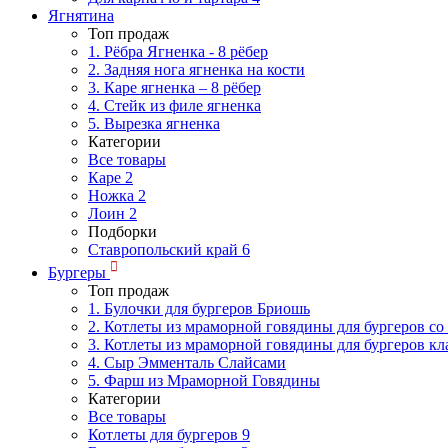
Ягнятина
Топ продаж
1. Рёбра Ягненка - 8 рёбер
2. Задняя нога ягненка на кости
3. Каре ягненка – 8 рёбер
4. Стейк из филе ягненка
5. Вырезка ягненка
Категории
Все товары
Каре
2
Ножка
2
Лоин
2
Подборки
Ставропольский край
6
Бургеры
Топ продаж
1. Булочки для бургеров Бриошь
2. Котлеты из мраморной говядины для бургеров со
3. Котлеты из мраморной говядины для бургеров кл
4. Сыр Эмменталь Слайсами
5. Фарш из Мраморной Говядины
Категории
Все товары
Котлеты для бургеров
9