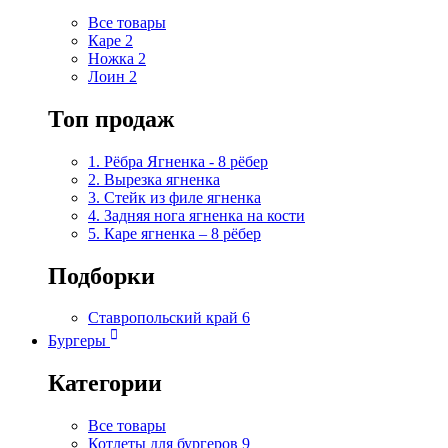
Все товары
Каре
2
Ножка
2
Лоин
2
Топ продаж
1. Рёбра Ягненка - 8 рёбер
2. Вырезка ягненка
3. Стейк из филе ягненка
4. Задняя нога ягненка на кости
5. Каре ягненка – 8 рёбер
Подборки
Ставропольский край
6
Бургеры
Категории
Все товары
Котлеты для бургеров
9