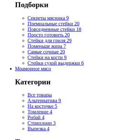
Подборки
Секреты мясника
9
Премиальные стейки
20
Повседневные стейки
18
Просто готовить
20
Стейки для гриля
29
Поменьше жира
7
Самые сочные
20
Стейки на кости
9
Стейки сухой выдержки
6
Мраморное мясо
Категории
Все товары
Альтернатива
9
На косточке
5
Томление
4
Рибай
4
Стриплоин
3
Вырезка
4