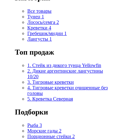
Все товары
Тунец
1
Лосось/семга
2
Креветки
4
Гребешок/мидии
1
Лангусты
1
Топ продаж
1. Стейк из дикого тунца Yellowfin
2. Дикие аргентинские лангустины
10/20
3. Тигровые креветки
4. Тигровые креветки очищенные без
головы
5. Креветка Cеверная
Подборки
Рыба
3
Морские гады
2
Порционные стейки
2