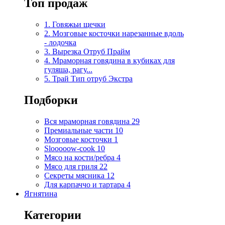
Топ продаж
1. Говяжьи щечки
2. Мозговые косточки нарезанные вдоль
- лодочка
3. Вырезка Отруб Прайм
4. Мраморная говядина в кубиках для
гуляша, рагу...
5. Трай Тип отруб Экстра
Подборки
Вся мраморная говядина
29
Премиальные части
10
Мозговые косточки
1
Slooooow-cook
10
Мясо на кости/ребра
4
Мясо для гриля
22
Секреты мясника
12
Для карпаччо и тартара
4
Ягнятина
Категории