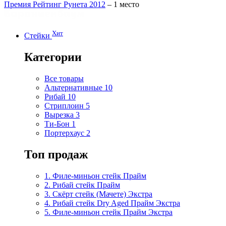
Премия Рейтинг Рунета 2012
– 1 место
Хит
Стейки
Категории
Все товары
Альтернативные
10
Рибай
10
Стриплоин
5
Вырезка
3
Ти-Бон
1
Портерхаус
2
Топ продаж
1. Филе-миньон стейк Прайм
2. Рибай cтейк Прайм
3. Скёрт стейк (Мачете) Экстра
4. Рибай стейк Dry Aged Прайм Экстра
5. Филе-миньон стейк Прайм Экстра