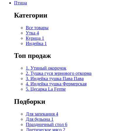
Птица
Категории
Все товары
Утка
4
Курица
1
Индейка
1
Топ продаж
1. Утиный окорочок
2. Тушка гуся зернового откорма
3. Индейка тушка Пава Пава
4. Индейка тушка Фермерская
5. Цесарка La Ferme
Подборки
Для запекания
4
Для бульона
1
Праздничный стол
6
Диетическое мясо
2