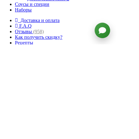
Соусы и специи
Наборы
Доставка и оплата
F.A.Q
Отзывы
(958)
Как получить скидку?
Рецепты
О мясе
Личный кабинет
Telegram
Whatsapp
Viber
Instagram
ВКонтакте
Facebook
Twitter
YouTube