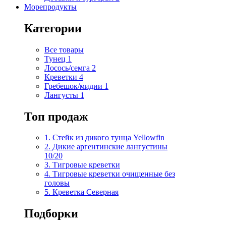
Морепродукты
Категории
Все товары
Тунец
1
Лосось/семга
2
Креветки
4
Гребешок/мидии
1
Лангусты
1
Топ продаж
1. Стейк из дикого тунца Yellowfin
2. Дикие аргентинские лангустины
10/20
3. Тигровые креветки
4. Тигровые креветки очищенные без
головы
5. Креветка Cеверная
Подборки