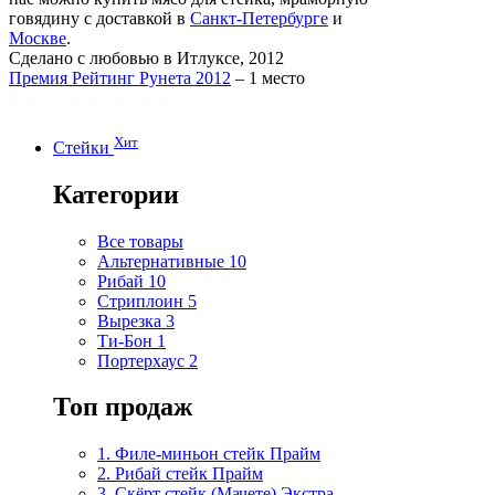
говядину с доставкой в
Санкт-Петербурге
и
Москве
.
Сделано с любовью в Итлуксе, 2012
Премия Рейтинг Рунета 2012
– 1 место
Хит
Стейки
Категории
Все товары
Альтернативные
10
Рибай
10
Стриплоин
5
Вырезка
3
Ти-Бон
1
Портерхаус
2
Топ продаж
1. Филе-миньон стейк Прайм
2. Рибай cтейк Прайм
3. Скёрт стейк (Мачете) Экстра