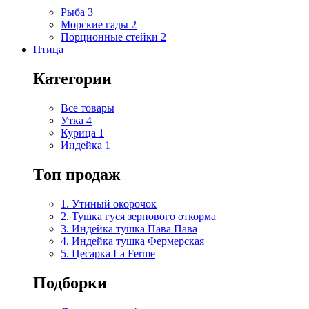
Рыба
3
Морские гады
2
Порционные стейки
2
Птица
Категории
Все товары
Утка
4
Курица
1
Индейка
1
Топ продаж
1. Утиный окорочок
2. Тушка гуся зернового откорма
3. Индейка тушка Пава Пава
4. Индейка тушка Фермерская
5. Цесарка La Ferme
Подборки