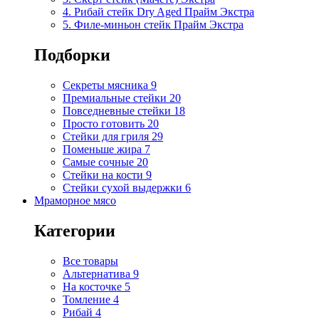
4. Рибай стейк Dry Aged Прайм Экстра
5. Филе-миньон стейк Прайм Экстра
Подборки
Секреты мясника
9
Премиальные стейки
20
Повседневные стейки
18
Просто готовить
20
Стейки для гриля
29
Поменьше жира
7
Самые сочные
20
Стейки на кости
9
Стейки сухой выдержки
6
Мраморное мясо
Категории
Все товары
Альтернатива
9
На косточке
5
Томление
4
Рибай
4