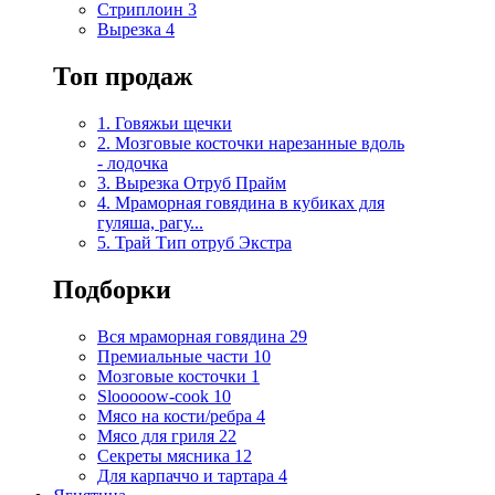
Стриплоин
3
Вырезка
4
Топ продаж
1. Говяжьи щечки
2. Мозговые косточки нарезанные вдоль
- лодочка
3. Вырезка Отруб Прайм
4. Мраморная говядина в кубиках для
гуляша, рагу...
5. Трай Тип отруб Экстра
Подборки
Вся мраморная говядина
29
Премиальные части
10
Мозговые косточки
1
Slooooow-cook
10
Мясо на кости/ребра
4
Мясо для гриля
22
Секреты мясника
12
Для карпаччо и тартара
4