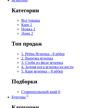
Ягнятина
Категории
Все товары
Каре
2
Ножка
2
Лоин
2
Топ продаж
1. Рёбра Ягненка - 8 рёбер
2. Вырезка ягненка
3. Стейк из филе ягненка
4. Задняя нога ягненка на кости
5. Каре ягненка – 8 рёбер
Подборки
Ставропольский край
6
Бургеры
Категории