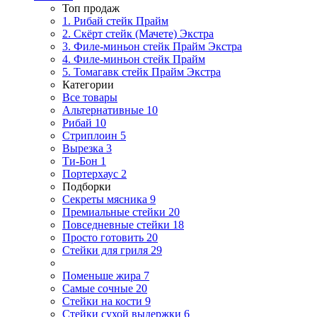
Топ продаж
1. Рибай cтейк Прайм
2. Скёрт стейк (Мачете) Экстра
3. Филе-миньон стейк Прайм Экстра
4. Филе-миньон стейк Прайм
5. Томагавк стейк Прайм Экстра
Категории
Все товары
Альтернативные
10
Рибай
10
Стриплоин
5
Вырезка
3
Ти-Бон
1
Портерхаус
2
Подборки
Секреты мясника
9
Премиальные стейки
20
Повседневные стейки
18
Просто готовить
20
Стейки для гриля
29
Поменьше жира
7
Самые сочные
20
Стейки на кости
9
Стейки сухой выдержки
6