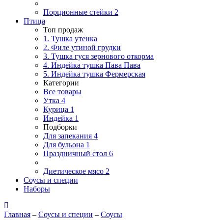
Порционные стейки
2
Птица
Топ продаж
1. Тушка утенка
2. Филе утиной грудки
3. Тушка гуся зернового откорма
4. Индейка тушка Пава Пава
5. Индейка тушка Фермерская
Категории
Все товары
Утка
4
Курица
1
Индейка
1
Подборки
Для запекания
4
Для бульона
1
Праздничный стол
6
Диетическое мясо
2
Соусы и специи
Наборы
Главная
–
Соусы и специи
–
Соусы