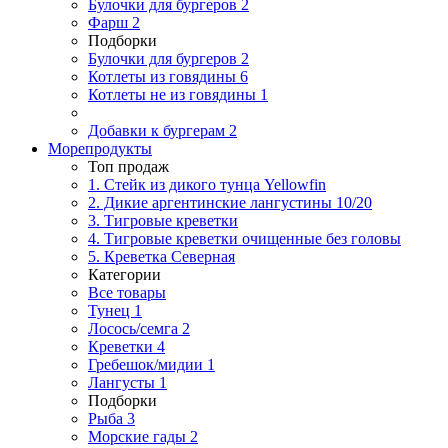
Булочки для бургеров
2
Фарш
2
Подборки
Булочки для бургеров
2
Котлеты из говядины
6
Котлеты не из говядины
1
Добавки к бургерам
2
Морепродукты
Топ продаж
1. Стейк из дикого тунца Yellowfin
2. Дикие аргентинские лангустины 10/20
3. Тигровые креветки
4. Тигровые креветки очищенные без головы
5. Креветка Cеверная
Категории
Все товары
Тунец
1
Лосось/семга
2
Креветки
4
Гребешок/мидии
1
Лангусты
1
Подборки
Рыба
3
Морские гады
2