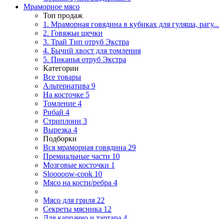
Мраморное мясо
Топ продаж
1. Мраморная говядина в кубиках для гуляша, рагу...
2. Говяжьи щечки
3. Трай Тип отруб Экстра
4. Бычий хвост для томления
5. Пиканья отруб Экстра
Категории
Все товары
Альтернатива
9
На косточке
5
Томление
4
Рибай
4
Стриплоин
3
Вырезка
4
Подборки
Вся мраморная говядина
29
Премиальные части
10
Мозговые косточки
1
Slooooow-cook
10
Мясо на кости/ребра
4
Мясо для гриля
22
Секреты мясника
12
Для карпаччо и тартара
4