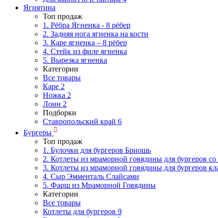
Ягнятина
Топ продаж
1. Рёбра Ягненка - 8 рёбер
2. Задняя нога ягненка на кости
3. Каре ягненка – 8 рёбер
4. Стейк из филе ягненка
5. Вырезка ягненка
Категории
Все товары
Каре
2
Ножка
2
Лоин
2
Подборки
Ставропольский край
6
Бургеры
Топ продаж
1. Булочки для бургеров Бриошь
2. Котлеты из мраморной говядины для бургеров со
3. Котлеты из мраморной говядины для бургеров кл
4. Сыр Эмменталь Слайсами
5. Фарш из Мраморной Говядины
Категории
Все товары
Котлеты для бургеров
9