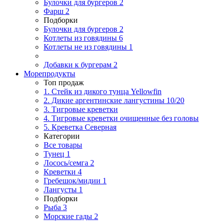
Булочки для бургеров
2
Фарш
2
Подборки
Булочки для бургеров
2
Котлеты из говядины
6
Котлеты не из говядины
1
Добавки к бургерам
2
Морепродукты
Топ продаж
1. Стейк из дикого тунца Yellowfin
2. Дикие аргентинские лангустины 10/20
3. Тигровые креветки
4. Тигровые креветки очищенные без головы
5. Креветка Cеверная
Категории
Все товары
Тунец
1
Лосось/семга
2
Креветки
4
Гребешок/мидии
1
Лангусты
1
Подборки
Рыба
3
Морские гады
2