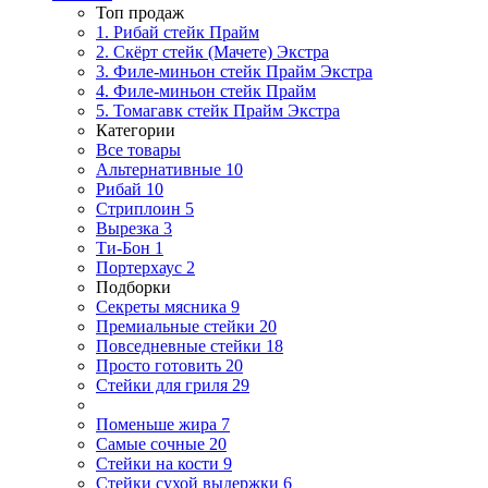
Топ продаж
1. Рибай cтейк Прайм
2. Скёрт стейк (Мачете) Экстра
3. Филе-миньон стейк Прайм Экстра
4. Филе-миньон стейк Прайм
5. Томагавк стейк Прайм Экстра
Категории
Все товары
Альтернативные
10
Рибай
10
Стриплоин
5
Вырезка
3
Ти-Бон
1
Портерхаус
2
Подборки
Секреты мясника
9
Премиальные стейки
20
Повседневные стейки
18
Просто готовить
20
Стейки для гриля
29
Поменьше жира
7
Самые сочные
20
Стейки на кости
9
Стейки сухой выдержки
6