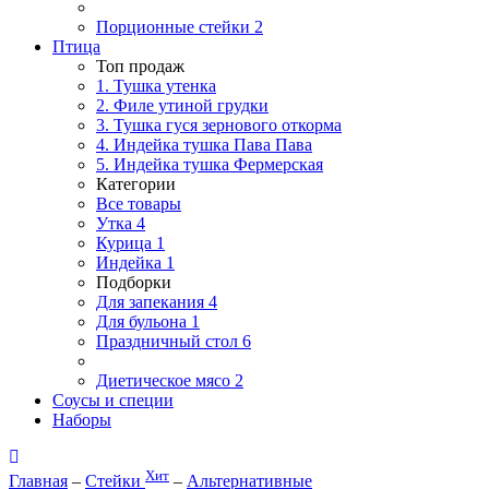
Порционные стейки
2
Птица
Топ продаж
1. Тушка утенка
2. Филе утиной грудки
3. Тушка гуся зернового откорма
4. Индейка тушка Пава Пава
5. Индейка тушка Фермерская
Категории
Все товары
Утка
4
Курица
1
Индейка
1
Подборки
Для запекания
4
Для бульона
1
Праздничный стол
6
Диетическое мясо
2
Соусы и специи
Наборы
Хит
Главная
–
Стейки
–
Альтернативные