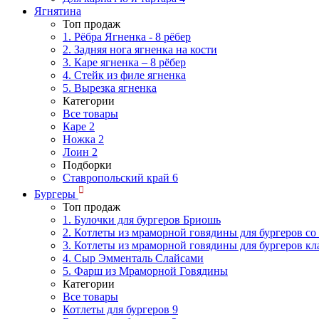
Ягнятина
Топ продаж
1. Рёбра Ягненка - 8 рёбер
2. Задняя нога ягненка на кости
3. Каре ягненка – 8 рёбер
4. Стейк из филе ягненка
5. Вырезка ягненка
Категории
Все товары
Каре
2
Ножка
2
Лоин
2
Подборки
Ставропольский край
6
Бургеры
Топ продаж
1. Булочки для бургеров Бриошь
2. Котлеты из мраморной говядины для бургеров со
3. Котлеты из мраморной говядины для бургеров кл
4. Сыр Эмменталь Слайсами
5. Фарш из Мраморной Говядины
Категории
Все товары
Котлеты для бургеров
9