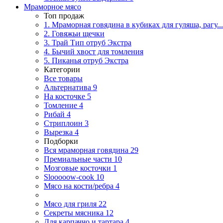
Мраморное мясо
Топ продаж
1. Мраморная говядина в кубиках для гуляша, рагу...
2. Говяжьи щечки
3. Трай Тип отруб Экстра
4. Бычий хвост для томления
5. Пиканья отруб Экстра
Категории
Все товары
Альтернатива
9
На косточке
5
Томление
4
Рибай
4
Стриплоин
3
Вырезка
4
Подборки
Вся мраморная говядина
29
Премиальные части
10
Мозговые косточки
1
Slooooow-cook
10
Мясо на кости/ребра
4
Мясо для гриля
22
Секреты мясника
12
Для карпаччо и тартара
4