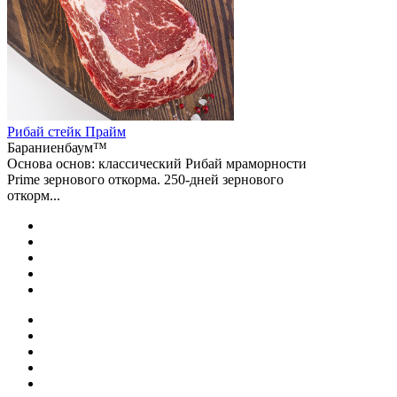
Рибай cтейк Прайм
Бараниенбаум™
Основа основ: классический Рибай мраморности
Prime зернового откорма. 250-дней зернового
откорм...