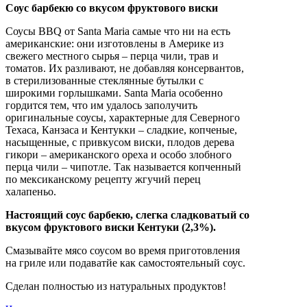
Соус барбекю со вкусом фруктового виски
Соусы BBQ от Santa Maria самые что ни на есть
американские: они изготовлены в Америке из
свежего местного сырья – перца чили, трав и
томатов. Их разливают, не добавляя консервантов,
в стерилизованные стеклянные бутылки с
широкими горлышками. Santa Maria особенно
гордится тем, что им удалось заполучить
оригинальные соусы, характерные для Северного
Техаса, Канзаса и Кентукки – сладкие, копченые,
насыщенные, с привкусом виски, плодов дерева
гикори – американского ореха и особо злобного
перца чили – чипотле. Так называется копченный
по мексиканскому рецепту жгучий перец
халапеньо.
Настоящий соус барбекю, слегка сладковатый со
вкусом фруктового виски Кентуки (2,3%).
Смазывайте мясо соусом во время приготовления
на гриле или подаватйе как самостоятельный соус.
Сделан полностью из натуральных продуктов!