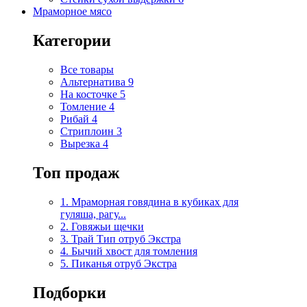
Мраморное мясо
Категории
Все товары
Альтернатива
9
На косточке
5
Томление
4
Рибай
4
Стриплоин
3
Вырезка
4
Топ продаж
1. Мраморная говядина в кубиках для
гуляша, рагу...
2. Говяжьи щечки
3. Трай Тип отруб Экстра
4. Бычий хвост для томления
5. Пиканья отруб Экстра
Подборки