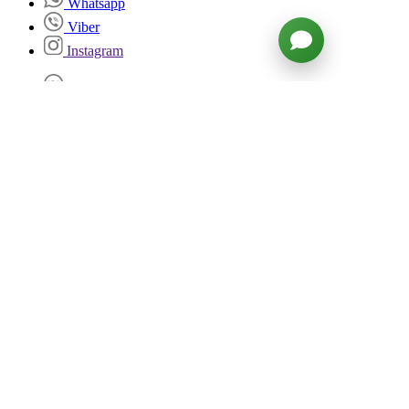
Whatsapp
Viber
Instagram
ВКонтакте
Facebook
Twitter
YouTube
Войти
NICE TO MEAT YOU!
Мясная лавка со вкусом