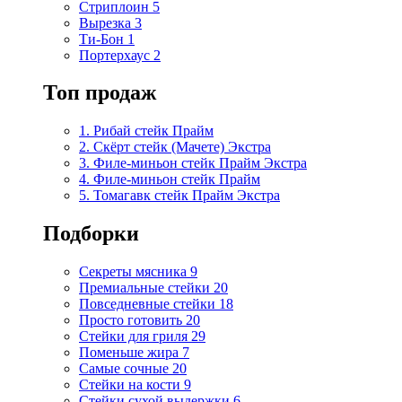
Стриплоин
5
Вырезка
3
Ти-Бон
1
Портерхаус
2
Топ продаж
1. Рибай cтейк Прайм
2. Скёрт стейк (Мачете) Экстра
3. Филе-миньон стейк Прайм Экстра
4. Филе-миньон стейк Прайм
5. Томагавк стейк Прайм Экстра
Подборки
Секреты мясника
9
Премиальные стейки
20
Повседневные стейки
18
Просто готовить
20
Стейки для гриля
29
Поменьше жира
7
Самые сочные
20
Стейки на кости
9
Стейки сухой выдержки
6