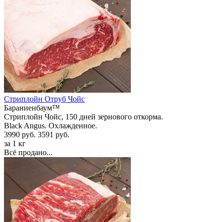
Стриплойн Отруб Чойс
Бараниенбаум™
Стриплойн Чойс, 150 дней зернового откорма.
Black Angus. Охлажденное.
3990 руб.
3591 руб.
за 1 кг
Всё продано...