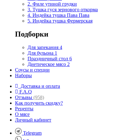
2. Филе утиной грудки
3. Тушка гуся зернового откорма
4. Индейка тушка Пава Пава
5. Индейка тушка Фермерская
Подборки
Для запекания
4
Для бульона
1
Праздничный стол
6
Диетическое мясо
2
Соусы и специи
Наборы
Доставка и оплата
F.A.Q
Отзывы
(958)
Как получить скидку?
Рецепты
О мясе
Личный кабинет
Telegram