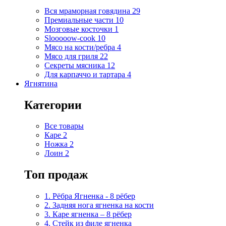
Вся мраморная говядина
29
Премиальные части
10
Мозговые косточки
1
Slooooow-cook
10
Мясо на кости/ребра
4
Мясо для гриля
22
Секреты мясника
12
Для карпаччо и тартара
4
Ягнятина
Категории
Все товары
Каре
2
Ножка
2
Лоин
2
Топ продаж
1. Рёбра Ягненка - 8 рёбер
2. Задняя нога ягненка на кости
3. Каре ягненка – 8 рёбер
4. Стейк из филе ягненка