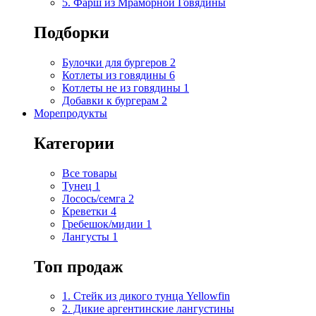
5. Фарш из Мраморной Говядины
Подборки
Булочки для бургеров
2
Котлеты из говядины
6
Котлеты не из говядины
1
Добавки к бургерам
2
Морепродукты
Категории
Все товары
Тунец
1
Лосось/семга
2
Креветки
4
Гребешок/мидии
1
Лангусты
1
Топ продаж
1. Стейк из дикого тунца Yellowfin
2. Дикие аргентинские лангустины