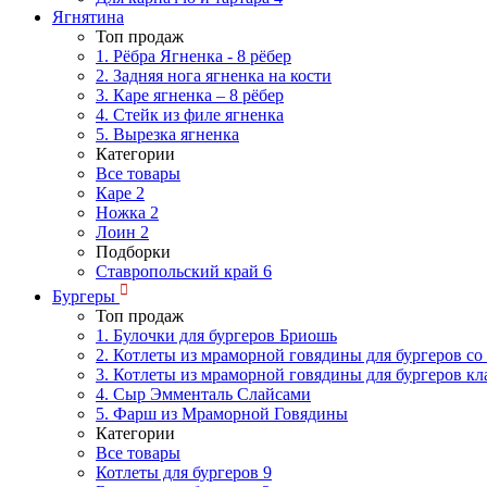
Ягнятина
Топ продаж
1. Рёбра Ягненка - 8 рёбер
2. Задняя нога ягненка на кости
3. Каре ягненка – 8 рёбер
4. Стейк из филе ягненка
5. Вырезка ягненка
Категории
Все товары
Каре
2
Ножка
2
Лоин
2
Подборки
Ставропольский край
6
Бургеры
Топ продаж
1. Булочки для бургеров Бриошь
2. Котлеты из мраморной говядины для бургеров со
3. Котлеты из мраморной говядины для бургеров кл
4. Сыр Эмменталь Слайсами
5. Фарш из Мраморной Говядины
Категории
Все товары
Котлеты для бургеров
9