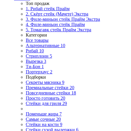
Топ продаж
1. Рибай cтейк Прайм
2. Скёрт стейк (Мачете) Экстра
3. Филе-миньон стейк Прайм Экстра
4. Филе-миньон стейк Прайм
5. Томагавк стейк Прайм Экстра
Категории
Все товары
Альтернативные
10
Рибай
10
Стриплоин
5
Вырезка
3
Ти-Бон
1
Портерхаус
2
Подборки
Секреты мясника
9
Премиальные стейки
20
Повседневные стейки
18
Просто готовить
20
Стейки для гриля
29
Поменьше жира
7
Самые сочные
20
Стейки на кости
9
Стейки сухой выдержки
6