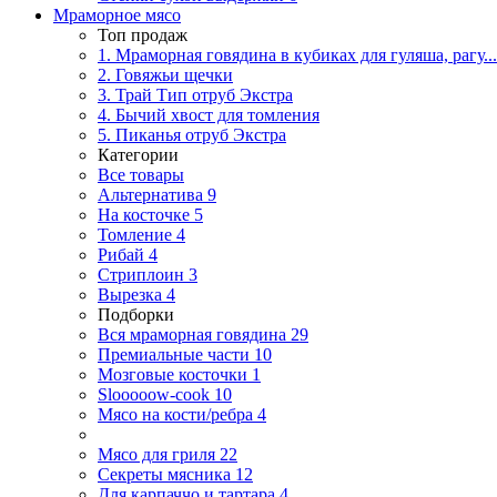
Мраморное мясо
Топ продаж
1. Мраморная говядина в кубиках для гуляша, рагу...
2. Говяжьи щечки
3. Трай Тип отруб Экстра
4. Бычий хвост для томления
5. Пиканья отруб Экстра
Категории
Все товары
Альтернатива
9
На косточке
5
Томление
4
Рибай
4
Стриплоин
3
Вырезка
4
Подборки
Вся мраморная говядина
29
Премиальные части
10
Мозговые косточки
1
Slooooow-cook
10
Мясо на кости/ребра
4
Мясо для гриля
22
Секреты мясника
12
Для карпаччо и тартара
4