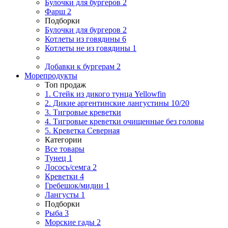
Булочки для бургеров
2
Фарш
2
Подборки
Булочки для бургеров
2
Котлеты из говядины
6
Котлеты не из говядины
1
Добавки к бургерам
2
Морепродукты
Топ продаж
1. Стейк из дикого тунца Yellowfin
2. Дикие аргентинские лангустины 10/20
3. Тигровые креветки
4. Тигровые креветки очищенные без головы
5. Креветка Cеверная
Категории
Все товары
Тунец
1
Лосось/семга
2
Креветки
4
Гребешок/мидии
1
Лангусты
1
Подборки
Рыба
3
Морские гады
2