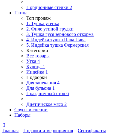
Порционные стейки
2
Птица
Топ продаж
1. Тушка утенка
2. Филе утиной грудки
3. Тушка гуся зернового откорма
4. Индейка тушка Пава Пава
5. Индейка тушка Фермерская
Категории
Все товары
Утка
4
Курица
1
Индейка
1
Подборки
Для запекания
4
Для бульона
1
Праздничный стол
6
Диетическое мясо
2
Соусы и специи
Наборы
Главная
–
Подарки и мероприятия
–
Сертификаты