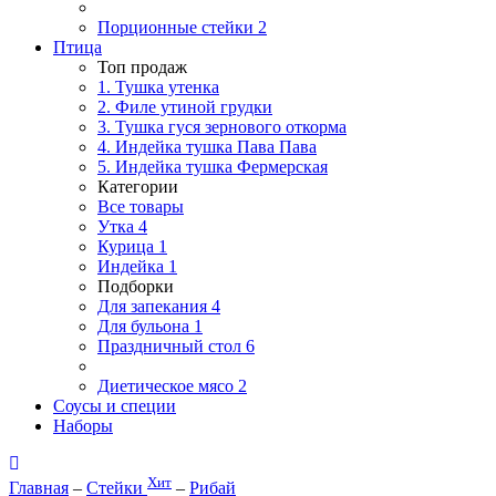
Порционные стейки
2
Птица
Топ продаж
1. Тушка утенка
2. Филе утиной грудки
3. Тушка гуся зернового откорма
4. Индейка тушка Пава Пава
5. Индейка тушка Фермерская
Категории
Все товары
Утка
4
Курица
1
Индейка
1
Подборки
Для запекания
4
Для бульона
1
Праздничный стол
6
Диетическое мясо
2
Соусы и специи
Наборы
Хит
Главная
–
Стейки
–
Рибай