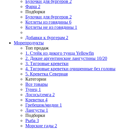
Булочки для бургеров
2
Фарш
2
Подборки
Булочки для бургеров
2
Котлеты из говядины
6
Котлеты не из говядины
1
Добавки к бургерам
2
Морепродукты
Топ продаж
1. Стейк из дикого тунца Yellowfin
2. Дикие аргентинские лангустины 10/20
3. Тигровые креветки
4. Тигровые креветки очищенные без головы
5. Креветка Cеверная
Категории
Все товары
Тунец
1
Лосось/семга
2
Креветки
4
Гребешок/мидии
1
Лангусты
1
Подборки
Рыба
3
Морские гады
2