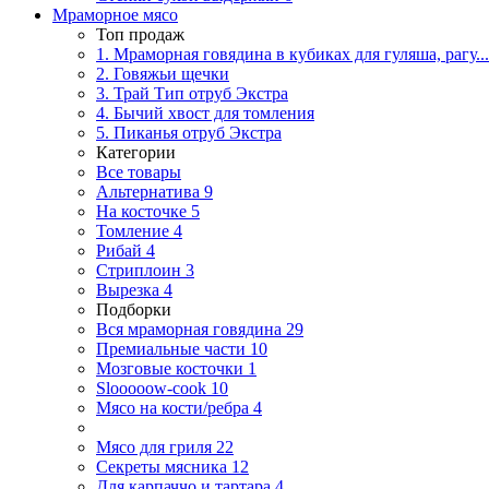
Мраморное мясо
Топ продаж
1. Мраморная говядина в кубиках для гуляша, рагу...
2. Говяжьи щечки
3. Трай Тип отруб Экстра
4. Бычий хвост для томления
5. Пиканья отруб Экстра
Категории
Все товары
Альтернатива
9
На косточке
5
Томление
4
Рибай
4
Стриплоин
3
Вырезка
4
Подборки
Вся мраморная говядина
29
Премиальные части
10
Мозговые косточки
1
Slooooow-cook
10
Мясо на кости/ребра
4
Мясо для гриля
22
Секреты мясника
12
Для карпаччо и тартара
4