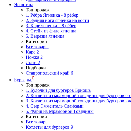
Ягнятина
Топ продаж
1. Рёбра Ягненка - 8 рёбер
2. Задняя нога ягненка на кости
3. Каре ягненка – 8 рёбер
4. Стейк из филе ягненка
5. Вырезка ягненка
Категории
Все товары
Каре
2
Ножка
2
Лоин
2
Подборки
Ставропольский край
6
Бургеры
Топ продаж
1. Булочки для бургеров Бриошь
2. Котлеты из мраморной говядины для бургеров со
3. Котлеты из мраморной говядины для бургеров кл
4. Сыр Эмменталь Слайсами
5. Фарш из Мраморной Говядины
Категории
Все товары
Котлеты для бургеров
9