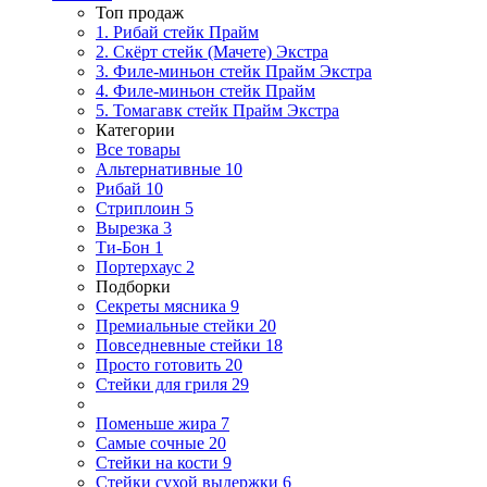
Топ продаж
1. Рибай cтейк Прайм
2. Скёрт стейк (Мачете) Экстра
3. Филе-миньон стейк Прайм Экстра
4. Филе-миньон стейк Прайм
5. Томагавк стейк Прайм Экстра
Категории
Все товары
Альтернативные
10
Рибай
10
Стриплоин
5
Вырезка
3
Ти-Бон
1
Портерхаус
2
Подборки
Секреты мясника
9
Премиальные стейки
20
Повседневные стейки
18
Просто готовить
20
Стейки для гриля
29
Поменьше жира
7
Самые сочные
20
Стейки на кости
9
Стейки сухой выдержки
6