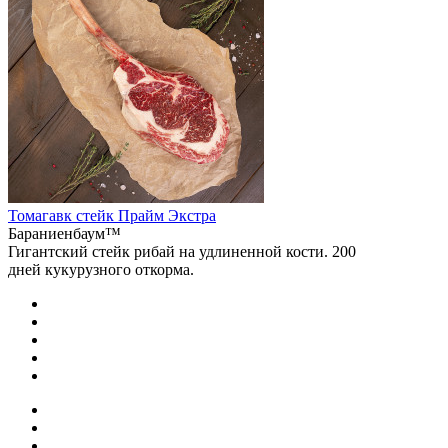
Томагавк стейк Прайм Экстра
Бараниенбаум™
Гигантский стейк рибай на удлиненной кости. 200
дней кукурузного откорма.