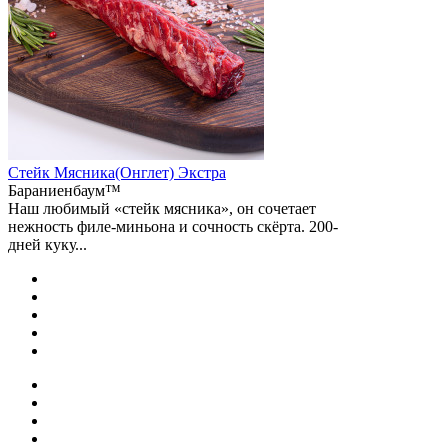
Стейк Мясника(Онглет) Экстра
Бараниенбаум™
Наш любимый «стейк мясника», он сочетает
нежность филе-миньона и сочность скёрта. 200-
дней куку...