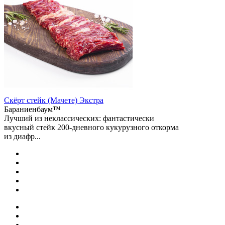
Скёрт стейк (Мачете) Экстра
Бараниенбаум™
Лучший из неклассических: фантастически
вкусный стейк 200-дневного кукурузного откорма
из диафр...