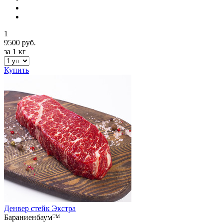
1
9500 руб.
за 1 кг
Купить
Денвер стейк Экстра
Бараниенбаум™