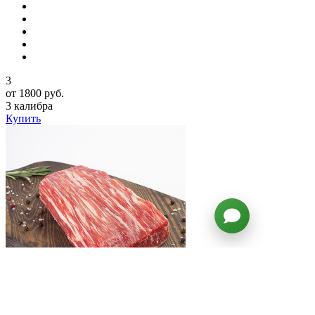
3
от 1800 руб.
3 калибра
Купить
Трай Тип Стейк Экстра