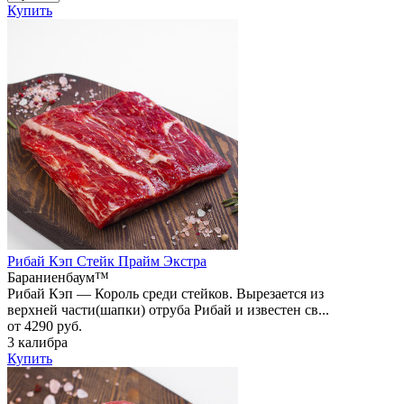
Купить
Рибай Кэп Стейк Прайм Экстра
Бараниенбаум™
Рибай Кэп — Король среди стейков. Вырезается из
верхней части(шапки) отруба Рибай и известен св...
от 4290 руб.
3 калибра
Купить