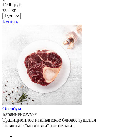
1500 руб.
за 1 кг
Купить
Оссобуко
Бараниенбаум™
Традиционное итальянское блюдо, тушеная
голяшка с "мозговой" косточкой.