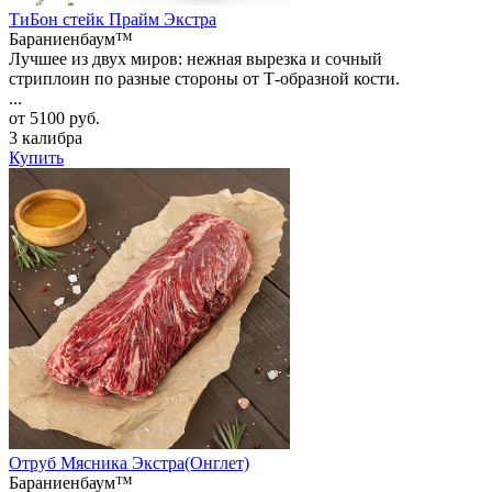
ТиБон стейк Прайм Экстра
Бараниенбаум™
Лучшее из двух миров: нежная вырезка и сочный
стриплоин по разные стороны от Т-образной кости.
...
от 5100 руб.
3 калибра
Купить
Отруб Мясника Экстра(Онглет)
Бараниенбаум™