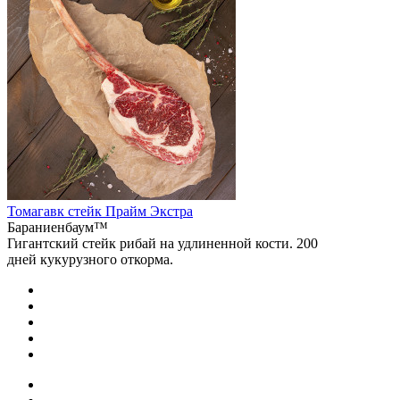
Томагавк стейк Прайм Экстра
Бараниенбаум™
Гигантский стейк рибай на удлиненной кости. 200
дней кукурузного откорма.