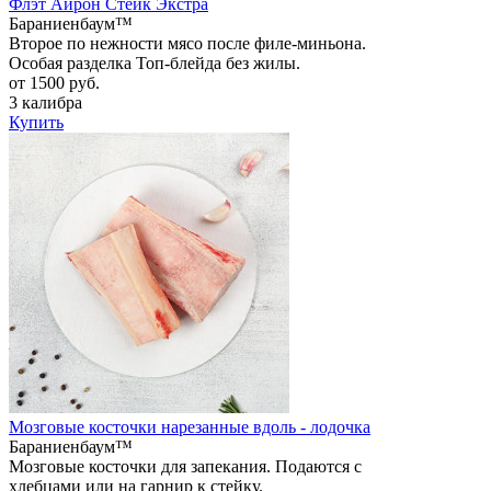
Флэт Айрон Стейк Экстра
Бараниенбаум™
Второе по нежности мясо после филе-миньона.
Особая разделка Топ-блейда без жилы.
от 1500 руб.
3 калибра
Купить
Мозговые косточки нарезанные вдоль - лодочка
Бараниенбаум™
Мозговые косточки для запекания. Подаются с
хлебцами или на гарнир к стейку.