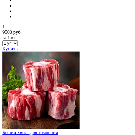
1
9500 руб.
за 1 кг
Купить
Бычий хвост для томления