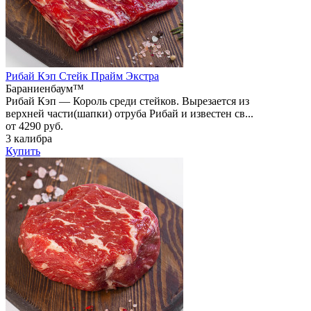
Рибай Кэп Стейк Прайм Экстра
Бараниенбаум™
Рибай Кэп — Король среди стейков. Вырезается из
верхней части(шапки) отруба Рибай и известен св...
от 4290 руб.
3 калибра
Купить