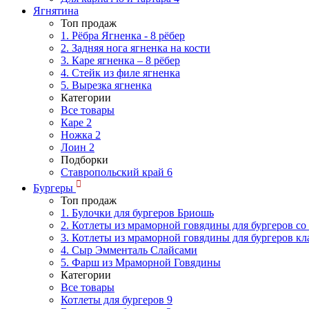
Ягнятина
Топ продаж
1. Рёбра Ягненка - 8 рёбер
2. Задняя нога ягненка на кости
3. Каре ягненка – 8 рёбер
4. Стейк из филе ягненка
5. Вырезка ягненка
Категории
Все товары
Каре
2
Ножка
2
Лоин
2
Подборки
Ставропольский край
6
Бургеры
Топ продаж
1. Булочки для бургеров Бриошь
2. Котлеты из мраморной говядины для бургеров со
3. Котлеты из мраморной говядины для бургеров кл
4. Сыр Эмменталь Слайсами
5. Фарш из Мраморной Говядины
Категории
Все товары
Котлеты для бургеров
9