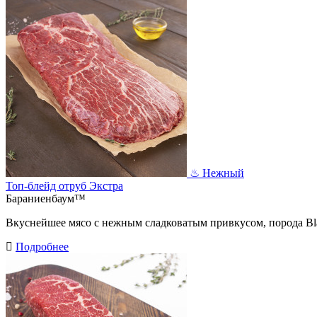
♨︎ Нежный
Топ-блейд отруб Экстра
Бараниенбаум™
Вкуснейшее мясо с нежным сладковатым привкусом, порода Bl
Подробнее