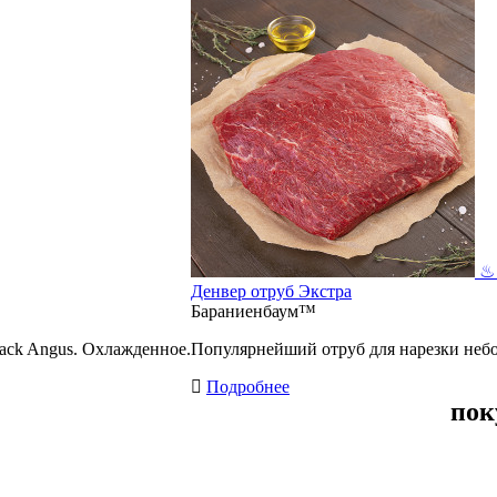
♨
Денвер отруб Экстра
Бараниенбаум™
ack Angus. Охлажденное.
Популярнейший отруб для нарезки неб
Подробнее
пок