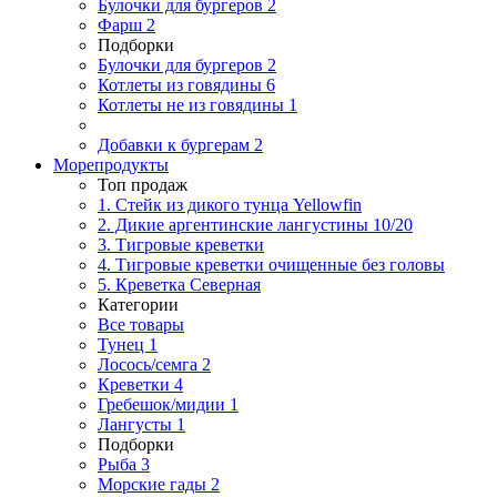
Булочки для бургеров
2
Фарш
2
Подборки
Булочки для бургеров
2
Котлеты из говядины
6
Котлеты не из говядины
1
Добавки к бургерам
2
Морепродукты
Топ продаж
1. Стейк из дикого тунца Yellowfin
2. Дикие аргентинские лангустины 10/20
3. Тигровые креветки
4. Тигровые креветки очищенные без головы
5. Креветка Cеверная
Категории
Все товары
Тунец
1
Лосось/семга
2
Креветки
4
Гребешок/мидии
1
Лангусты
1
Подборки
Рыба
3
Морские гады
2