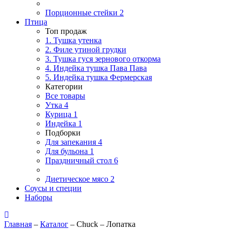
Порционные стейки
2
Птица
Топ продаж
1. Тушка утенка
2. Филе утиной грудки
3. Тушка гуся зернового откорма
4. Индейка тушка Пава Пава
5. Индейка тушка Фермерская
Категории
Все товары
Утка
4
Курица
1
Индейка
1
Подборки
Для запекания
4
Для бульона
1
Праздничный стол
6
Диетическое мясо
2
Соусы и специи
Наборы
Главная
–
Каталог
–
Chuck – Лопатка