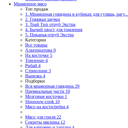
Мраморное мясо
Топ продаж
1. Мраморная говядина в кубиках для гуляша, рагу...
2. Говяжьи щечки
3. Трай Тип отруб Экстра
4. Бычий хвост для томления
5. Пиканья отруб Экстра
Категории
Все товары
Альтернатива
9
На косточке
5
Томление
4
Рибай
4
Стриплоин
3
Вырезка
4
Подборки
Вся мраморная говядина
29
Премиальные части
10
Мозговые косточки
1
Slooooow-cook
10
Мясо на кости/ребра
4
Мясо для гриля
22
Секреты мясника
12
Для карпаччо и тартара
4