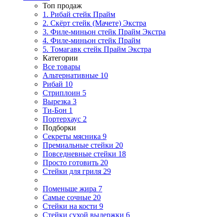
Топ продаж
1. Рибай cтейк Прайм
2. Скёрт стейк (Мачете) Экстра
3. Филе-миньон стейк Прайм Экстра
4. Филе-миньон стейк Прайм
5. Томагавк стейк Прайм Экстра
Категории
Все товары
Альтернативные
10
Рибай
10
Стриплоин
5
Вырезка
3
Ти-Бон
1
Портерхаус
2
Подборки
Секреты мясника
9
Премиальные стейки
20
Повседневные стейки
18
Просто готовить
20
Стейки для гриля
29
Поменьше жира
7
Самые сочные
20
Стейки на кости
9
Стейки сухой выдержки
6