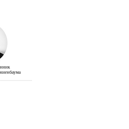
ынник
аниенбаума