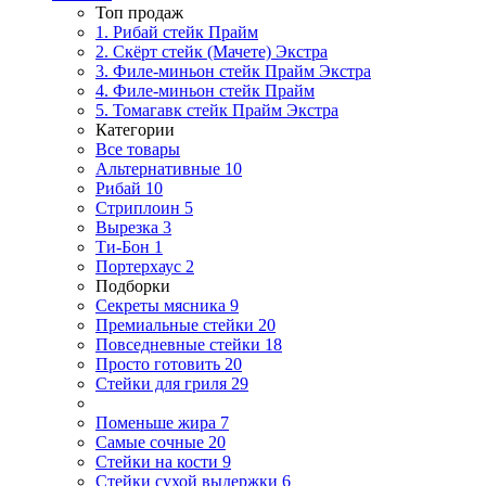
Топ продаж
1. Рибай cтейк Прайм
2. Скёрт стейк (Мачете) Экстра
3. Филе-миньон стейк Прайм Экстра
4. Филе-миньон стейк Прайм
5. Томагавк стейк Прайм Экстра
Категории
Все товары
Альтернативные
10
Рибай
10
Стриплоин
5
Вырезка
3
Ти-Бон
1
Портерхаус
2
Подборки
Секреты мясника
9
Премиальные стейки
20
Повседневные стейки
18
Просто готовить
20
Стейки для гриля
29
Поменьше жира
7
Самые сочные
20
Стейки на кости
9
Стейки сухой выдержки
6