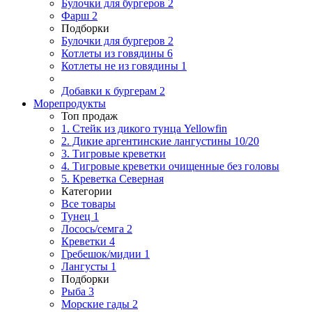
Булочки для бургеров
2
Фарш
2
Подборки
Булочки для бургеров
2
Котлеты из говядины
6
Котлеты не из говядины
1
Добавки к бургерам
2
Морепродукты
Топ продаж
1. Стейк из дикого тунца Yellowfin
2. Дикие аргентинские лангустины 10/20
3. Тигровые креветки
4. Тигровые креветки очищенные без головы
5. Креветка Cеверная
Категории
Все товары
Тунец
1
Лосось/семга
2
Креветки
4
Гребешок/мидии
1
Лангусты
1
Подборки
Рыба
3
Морские гады
2