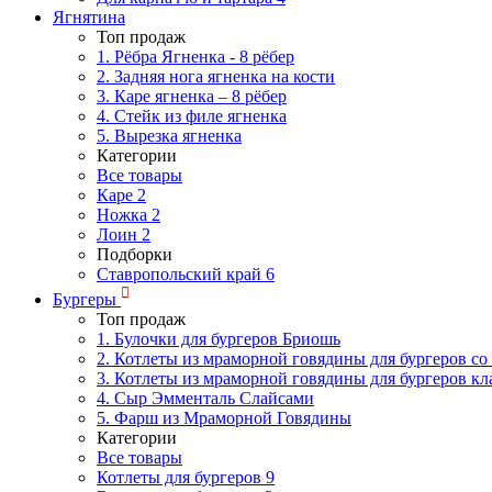
Ягнятина
Топ продаж
1. Рёбра Ягненка - 8 рёбер
2. Задняя нога ягненка на кости
3. Каре ягненка – 8 рёбер
4. Стейк из филе ягненка
5. Вырезка ягненка
Категории
Все товары
Каре
2
Ножка
2
Лоин
2
Подборки
Ставропольский край
6
Бургеры
Топ продаж
1. Булочки для бургеров Бриошь
2. Котлеты из мраморной говядины для бургеров со
3. Котлеты из мраморной говядины для бургеров кл
4. Сыр Эмменталь Слайсами
5. Фарш из Мраморной Говядины
Категории
Все товары
Котлеты для бургеров
9