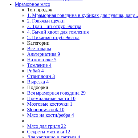
Мраморное мясо
Топ продаж
1. Мраморная говядина в кубиках для гуляша, рагу...
2. Говяжьи щечки
3. Трай Тип отруб Экстра
4. Бычий хвост для томления
5. Пиканья отруб Экстра
Категории
Все товары
Альтернатива
9
На косточке
5
Томление
4
Рибай
4
Стриплоин
3
Вырезка
4
Подборки
Вся мраморная говядина
29
Премиальные части
10
Мозговые косточки
1
Slooooow-cook
10
Мясо на кости/ребра
4
Мясо для гриля
22
Секреты мясника
12
Для карпаччо и тартара
4