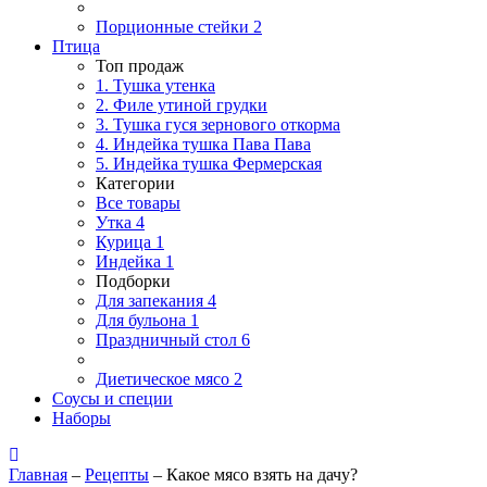
Порционные стейки
2
Птица
Топ продаж
1. Тушка утенка
2. Филе утиной грудки
3. Тушка гуся зернового откорма
4. Индейка тушка Пава Пава
5. Индейка тушка Фермерская
Категории
Все товары
Утка
4
Курица
1
Индейка
1
Подборки
Для запекания
4
Для бульона
1
Праздничный стол
6
Диетическое мясо
2
Соусы и специи
Наборы
Главная
–
Рецепты
–
Какое мясо взять на дачу?