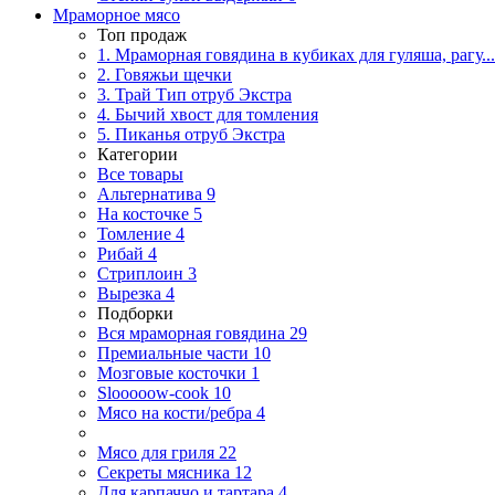
Мраморное мясо
Топ продаж
1. Мраморная говядина в кубиках для гуляша, рагу...
2. Говяжьи щечки
3. Трай Тип отруб Экстра
4. Бычий хвост для томления
5. Пиканья отруб Экстра
Категории
Все товары
Альтернатива
9
На косточке
5
Томление
4
Рибай
4
Стриплоин
3
Вырезка
4
Подборки
Вся мраморная говядина
29
Премиальные части
10
Мозговые косточки
1
Slooooow-cook
10
Мясо на кости/ребра
4
Мясо для гриля
22
Секреты мясника
12
Для карпаччо и тартара
4