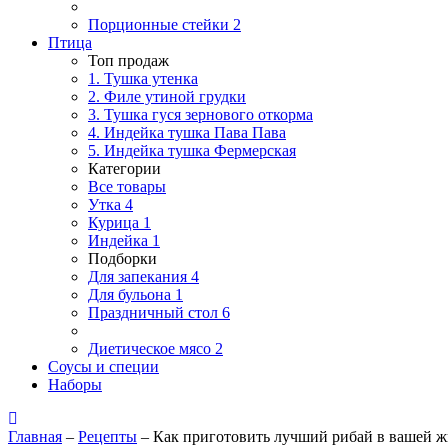
Порционные стейки
2
Птица
Топ продаж
1. Тушка утенка
2. Филе утиной грудки
3. Тушка гуся зернового откорма
4. Индейка тушка Пава Пава
5. Индейка тушка Фермерская
Категории
Все товары
Утка
4
Курица
1
Индейка
1
Подборки
Для запекания
4
Для бульона
1
Праздничный стол
6
Диетическое мясо
2
Соусы и специи
Наборы
Главная
–
Рецепты
–
Как приготовить лучший рибай в вашей ж