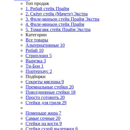
Топ продаж
1. Рибай cтейк Прайм
2. Скёрт стейк (Мачете) Экстра
3. Филе-миньон стейк Прайм Экстра
4. Филе-миньон стейк Прайм
5. Томагавк стейк Прайм Экстра
Категории
Все товары
Альтернативные
10
Рибай
10
Стриплоин
5
Вырезка
3
Ти-Бон
1
Портерхаус
2
Подборки
Секреты мясника
9
Премиальные стейки
20
Повседневные стейки
18
Просто готовить
20
Стейки для гриля
29
Поменьше жира
7
Самые сочные
20
Стейки на кости
9
Стейки сухой выдержки
6