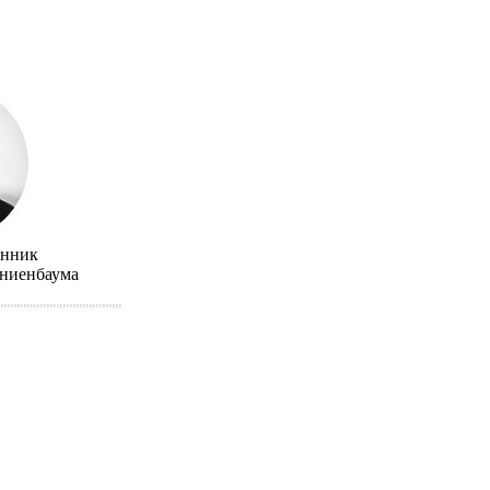
ынник
аниенбаума