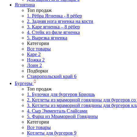
Ягнятина
Топ продаж
1. Рёбра Ягненка - 8 рёбер
2. Задняя нога ягненка на кости
3. Каре ягненка – 8 рёбер
4. Стейк из филе ягненка
5. Вырезка ягненка
Категории
Все товары
Каре
2
Ножка
2
Лоин
2
Подборки
Ставропольский край
6
Бургеры
Топ продаж
1. Булочки для бургеров Бриошь
2. Котлеты из мраморной говядины для бургеров со
3. Котлеты из мраморной говядины для бургеров кл
4. Сыр Эмменталь Слайсами
5. Фарш из Мраморной Говядины
Категории
Все товары
Котлеты для бургеров
9