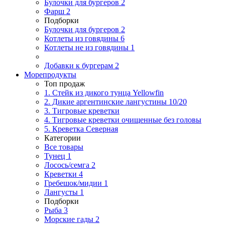
Булочки для бургеров
2
Фарш
2
Подборки
Булочки для бургеров
2
Котлеты из говядины
6
Котлеты не из говядины
1
Добавки к бургерам
2
Морепродукты
Топ продаж
1. Стейк из дикого тунца Yellowfin
2. Дикие аргентинские лангустины 10/20
3. Тигровые креветки
4. Тигровые креветки очищенные без головы
5. Креветка Cеверная
Категории
Все товары
Тунец
1
Лосось/семга
2
Креветки
4
Гребешок/мидии
1
Лангусты
1
Подборки
Рыба
3
Морские гады
2