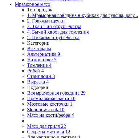
Мраморное мясо
Топ продаж
1. Мраморная говядина в кубиках для гуляша, рагу...
2. Говяжьи щечки
3. Трай Тип отруб Экстра
4. Бычий хвост для томления
5. Пиканья отруб Экстра
Категории
Все товары
Альтернатива
9
На косточке
5
Томление
4
Рибай
4
Стриплоин
3
Вырезка
4
Подборки
Вся мраморная говядина
29
Премиальные части
10
Мозговые косточки
1
Slooooow-cook
10
Мясо на кости/ребра
4
Мясо для гриля
22
Секреты мясника
12
Для карпаччо и тартара
4