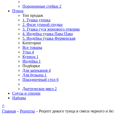
Порционные стейки
2
Птица
Топ продаж
1. Тушка утенка
2. Филе утиной грудки
3. Тушка гуся зернового откорма
4. Индейка тушка Пава Пава
5. Индейка тушка Фермерская
Категории
Все товары
Утка
4
Курица
1
Индейка
1
Подборки
Для запекания
4
Для бульона
1
Праздничный стол
6
Диетическое мясо
2
Соусы и специи
Наборы
Главная
–
Рецепты
–
Рецепт дикого тунца в смеси черного и бе