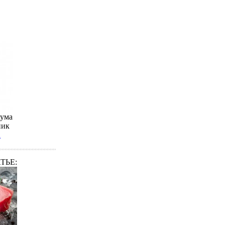
аума
ник
а
ТЬЕ: