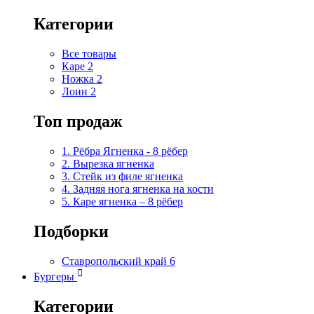
Категории
Все товары
Каре
2
Ножка
2
Лоин
2
Топ продаж
1. Рёбра Ягненка - 8 рёбер
2. Вырезка ягненка
3. Стейк из филе ягненка
4. Задняя нога ягненка на кости
5. Каре ягненка – 8 рёбер
Подборки
Ставропольский край
6
Бургеры
Категории