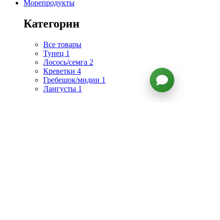
Морепродукты
Категории
Все товары
Тунец
1
Лосось/семга
2
Креветки
4
Гребешок/мидии
1
Лангусты
1
Топ продаж
1. Стейк из дикого тунца Yellowfin
2. Дикие аргентинские лангустины
10/20
3. Тигровые креветки
4. Тигровые креветки очищенные без
головы
5. Креветка Cеверная
Подборки