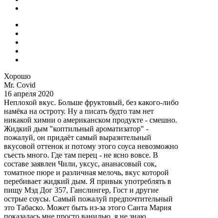
Хорошо
Mr. Covid
16 апреля 2020
Неплохой вкус. Больше фруктовый, без какого-либо
намёка на остроту. Ну а писать будто там нет
никакой химии о американском продукте - смешно.
Жидкий дым "коптильный ароматизатор" -
пожалуй, он придаёт самый выразительный
вкусовой оттенок и потому этого соуса невозможно
съесть много. Где там перец - не ясно вовсе. В
составе заявлен Чили, уксус, ананасовый сок,
томатное пюре и различная мелочь, вкус которой
перебивает жидкий дым. Я привык употреблять в
пищу Мэд Дог 357, Ганслингер, Гост и другие
острые соусы. Самый пожалуй предпочтительный
это Табаско. Может быть из-за этого Санта Мария
показалась мне просто ванилью, я не знаю.