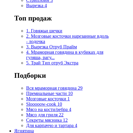
Стриплоин
3
Вырезка
4
Топ продаж
1. Говяжьи щечки
2. Мозговые косточки нарезанные вдоль
- лодочка
3. Вырезка Отруб Прайм
4. Мраморная говядина в кубиках для
гуляша, рагу...
5. Трай Тип отруб Экстра
Подборки
Вся мраморная говядина
29
Премиальные части
10
Мозговые косточки
1
Slooooow-cook
10
Мясо на кости/ребра
4
Мясо для гриля
22
Секреты мясника
12
Для карпаччо и тартара
4
Ягнятина