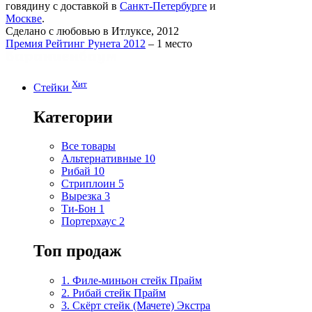
говядину с доставкой в
Санкт-Петербурге
и
Москве
.
Сделано с любовью в Итлуксе, 2012
Премия Рейтинг Рунета 2012
– 1 место
Хит
Стейки
Категории
Все товары
Альтернативные
10
Рибай
10
Стриплоин
5
Вырезка
3
Ти-Бон
1
Портерхаус
2
Топ продаж
1. Филе-миньон стейк Прайм
2. Рибай cтейк Прайм
3. Скёрт стейк (Мачете) Экстра