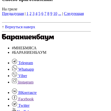
На гриле
Предыдущая
|
1
2
3
4
5
6
7
8
9
10
...
|
Следующая
↑
Вернуться наверх
#МНЕБМЯСА
#БАРАНИЕНБАУМ
Telegram
Whatsapp
Viber
Instagram
ВКонтакте
Facebook
Twitter