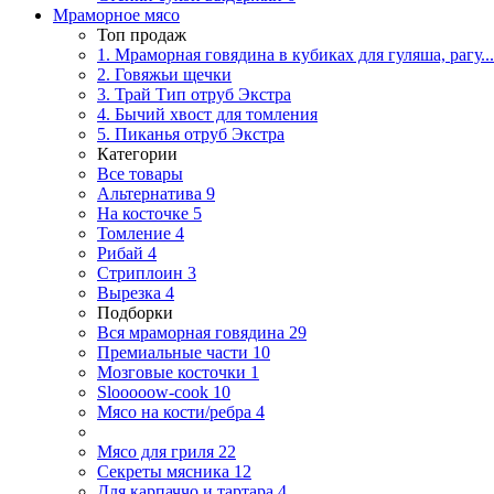
Мраморное мясо
Топ продаж
1. Мраморная говядина в кубиках для гуляша, рагу...
2. Говяжьи щечки
3. Трай Тип отруб Экстра
4. Бычий хвост для томления
5. Пиканья отруб Экстра
Категории
Все товары
Альтернатива
9
На косточке
5
Томление
4
Рибай
4
Стриплоин
3
Вырезка
4
Подборки
Вся мраморная говядина
29
Премиальные части
10
Мозговые косточки
1
Slooooow-cook
10
Мясо на кости/ребра
4
Мясо для гриля
22
Секреты мясника
12
Для карпаччо и тартара
4