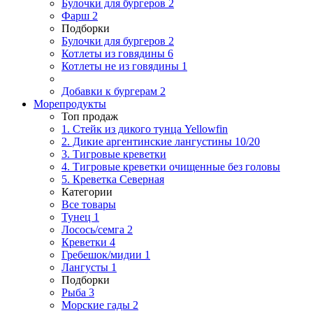
Булочки для бургеров
2
Фарш
2
Подборки
Булочки для бургеров
2
Котлеты из говядины
6
Котлеты не из говядины
1
Добавки к бургерам
2
Морепродукты
Топ продаж
1. Стейк из дикого тунца Yellowfin
2. Дикие аргентинские лангустины 10/20
3. Тигровые креветки
4. Тигровые креветки очищенные без головы
5. Креветка Cеверная
Категории
Все товары
Тунец
1
Лосось/семга
2
Креветки
4
Гребешок/мидии
1
Лангусты
1
Подборки
Рыба
3
Морские гады
2