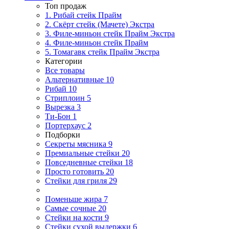
Топ продаж
1. Рибай cтейк Прайм
2. Скёрт стейк (Мачете) Экстра
3. Филе-миньон стейк Прайм Экстра
4. Филе-миньон стейк Прайм
5. Томагавк стейк Прайм Экстра
Категории
Все товары
Альтернативные
10
Рибай
10
Стриплоин
5
Вырезка
3
Ти-Бон
1
Портерхаус
2
Подборки
Секреты мясника
9
Премиальные стейки
20
Повседневные стейки
18
Просто готовить
20
Стейки для гриля
29
Поменьше жира
7
Самые сочные
20
Стейки на кости
9
Стейки сухой выдержки
6