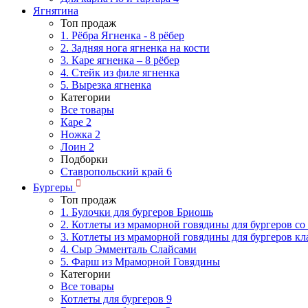
Ягнятина
Топ продаж
1. Рёбра Ягненка - 8 рёбер
2. Задняя нога ягненка на кости
3. Каре ягненка – 8 рёбер
4. Стейк из филе ягненка
5. Вырезка ягненка
Категории
Все товары
Каре
2
Ножка
2
Лоин
2
Подборки
Ставропольский край
6
Бургеры
Топ продаж
1. Булочки для бургеров Бриошь
2. Котлеты из мраморной говядины для бургеров со
3. Котлеты из мраморной говядины для бургеров кл
4. Сыр Эмменталь Слайсами
5. Фарш из Мраморной Говядины
Категории
Все товары
Котлеты для бургеров
9