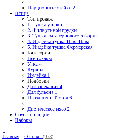
Порционные стейки
2
Птица
Топ продаж
1. Тушка утенка
2. Филе утиной грудки
3. Тушка гуся зернового откорма
4. Индейка тушка Пава Пава
5. Индейка тушка Фермерская
Категории
Все товары
Утка
4
Курица
1
Индейка
1
Подборки
Для запекания
4
Для бульона
1
Праздничный стол
6
Диетическое мясо
2
Соусы и специи
Наборы
Главная
–
Отзывы
(958)